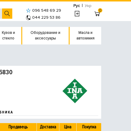
|
Рус
Укр
096 548 69 29
0
044 229 53 86
Кузов и
Оборудование и
Масла и
стекло
аксессуары
автохимия
15830
БНИКА
Продавець
Доставка
Ціна
Покупка