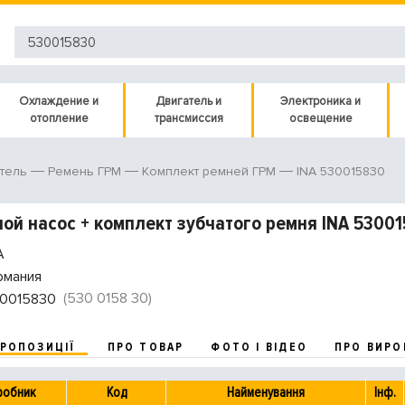
Охлаждение и
Двигатель и
Электроника и
отопление
трансмиссия
освещение
INA 530015830
тель
Ремень ГРМ
Комплект ремней ГРМ
ой насос + комплект зубчатого ремня INA 5300
A
рмания
(530 0158 30)
0015830
ПРОПОЗИЦІЇ
ПРО ТОВАР
ФОТО І ВІДЕО
ПРО ВИРО
робник
Код
Найменування
Інф.