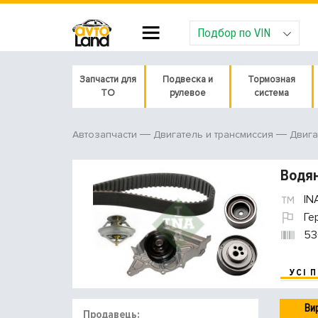
Подбор по VIN
Запчасти для
Подвеска и
Тормозная
ТО
рулевое
система
Автозапчасти
Двигатель и трансмиссия
Двига
Водян
IN
Ге
53
УСІ 
Ви
Продавець: