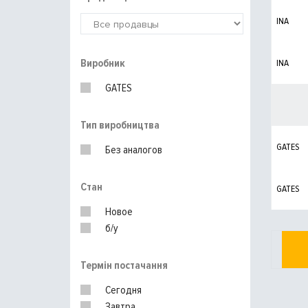
INA
Виробник
INA
GATES
Тип виробництва
GATES
Без аналогов
Стан
GATES
Новое
б/у
Термін постачання
Сегодня
Завтра