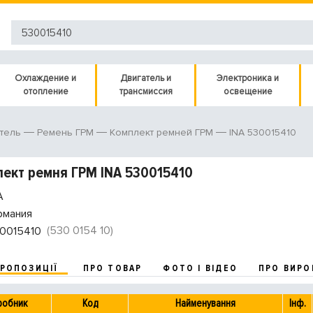
Охлаждение и
Двигатель и
Электроника и
отопление
трансмиссия
освещение
INA 530015410
тель
Ремень ГРМ
Комплект ремней ГРМ
ект ремня ГРМ INA 530015410
A
рмания
(530 0154 10)
0015410
ПРОПОЗИЦІЇ
ПРО ТОВАР
ФОТО І ВІДЕО
ПРО ВИРО
робник
Код
Найменування
Інф.