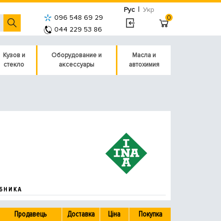
|
Рус
Укр
096 548 69 29
0
044 229 53 86
Кузов и
Оборудование и
Масла и
стекло
аксессуары
автохимия
БНИКА
Продавець
Доставка
Ціна
Покупка