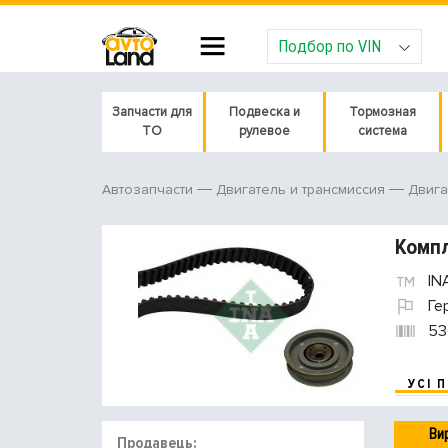
Подбор по VIN
Запчасти для
Подвеска и
Тормозная
ТО
рулевое
система
Автозапчасти
Двигатель и трансмиссия
Двига
Компл
IN
Ге
53
УСІ 
Ви
Продавець: