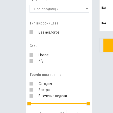
INA
Тип виробництва
INA
Без аналогов
Стан
Новое
б/у
Термін постачання
Сегодня
Завтра
В течение недели