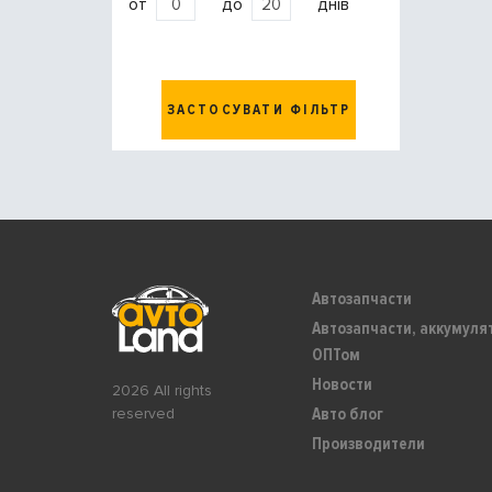
от
до
днів
ЗАСТОСУВАТИ ФІЛЬТР
Автозапчасти
Автозапчасти, аккумуля
ОПТом
Новости
2026 All rights
Авто блог
reserved
Производители