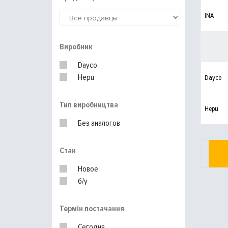
INA
Виробник
Dayco
Hepu
Dayco
Тип виробництва
Hepu
Без аналогов
Стан
Новое
б/у
Термін постачання
Сегодня