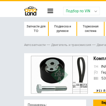
Подбор по VIN
Запчасти для
Подвеска и
Тормозная
ТО
рулевое
система
Автозапчасти
Двигатель и трансмиссия
Двига
Компл
IN
Ге
53
УСІ 
Ви
Продавець: