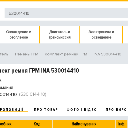
Охлаждение и
Двигатель и
Электроника и
отопление
трансмиссия
освещение
INA 530014410
тель
Ремень ГРМ
Комплект ремней ГРМ
ект ремня ГРМ INA 530014410
A
рмания
(530 0144 10)
0014410
ПРОПОЗИЦІЇ
ПРО ТОВАР
ФОТО І ВІДЕО
ПРО ВИРО
робник
Код
Найменування
Інф.