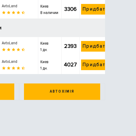
AvtoLand
Киев
3306
Придбати
В наличии
и
AvtoLand
Киев
2393
Придбати
1 дн.
AvtoLand
Киев
4027
Придбати
1 дн.
АВТОХІМІЯ