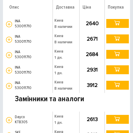
Опис
Доставка
Ціна
Покупка
Киев
INA
2640
530011710
В наличии
Киев
INA
2671
530011710
В наличии
Киев
INA
2684
530011710
1 дн.
Киев
INA
2931
530011710
1 дн.
Киев
INA
3912
530011710
В наличии
Замінники та аналоги
Киев
Dayco
2613
KTB305
1 дн.
Киев
SKF