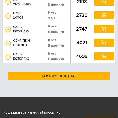
2613
VKMA02383
В наличии
Киев
Hepu
2720
201108
1 дн.
Киев
GATES
2747
K015334XS
В наличии
Киев
CONTITECH
4021
CT1038K1
В наличии
Киев
GATES
4606
K015334XS
В наличии
ЗАМОВИТИ ПІДБІР
Подпишитесь на e-mail рассылку