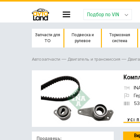
Подбор по VIN
Запчасти для
Подвеска и
Тормозная
ТО
рулевое
система
Автозапчасти
Двигатель и трансмиссия
Двига
Компл
IN
Ге
53
УСІ 
Ви
Продавець: