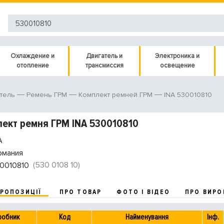
Охлаждение и
Двигатель и
Электроника и
отопление
трансмиссия
освещение
INA 530010810
тель
Ремень ГРМ
Комплект ремней ГРМ
ект ремня ГРМ INA 530010810
A
рмания
(530 0108 10)
0010810
ПРОПОЗИЦІЇ
ПРО ТОВАР
ФОТО І ВІДЕО
ПРО ВИРО
робник
Код
Найменування
Інф.