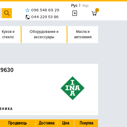
|
Рус
Укр
096 548 69 29
0
044 229 53 86
Кузов и
Оборудование и
Масла и
стекло
аксессуары
автохимия
09630
БНИКА
Продавець
Доставка
Ціна
Покупка