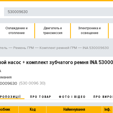
Охлаждение и
Двигатель и
Электроника и
отопление
трансмиссия
освещение
INA 530009630
тель
Ремень ГРМ
Комплект ремней ГРМ
ой насос + комплект зубчатого ремня INA 5300
A
рмания
(530 0096 30)
0009630
ПРОПОЗИЦІЇ
ПРО ТОВАР
ФОТО І ВІДЕО
ПРО ВИРО
робник
Код
Найменування
Інф.