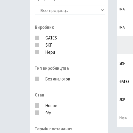
INA
Виробник
INA
GATES
SKF
Hepu
SKF
Тип виробництва
Без аналогов
GATES
Стан
SKF
Новое
б/у
Hepu
Термін постачання