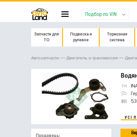
Подбор по VIN
Запчасти для
Подвеска и
Тормозная
ТО
рулевое
система
Автозапчасти
Двигатель и трансмиссия
Двига
Водян
IN
Ге
53
УСІ 
Ви
Продавець: