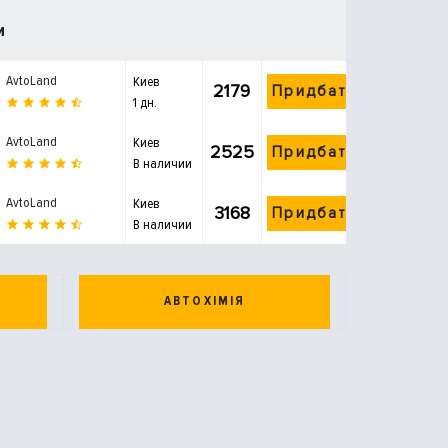
и
AvtoLand
Киев
2179
Придбати
1 дн.
AvtoLand
Киев
2525
Придбати
В наличии
AvtoLand
Киев
3168
Придбати
В наличии
АВТОХІМІЯ