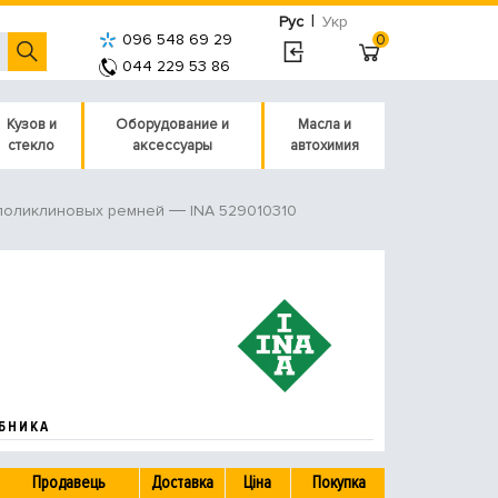
|
Рус
Укр
096 548 69 29
0
044 229 53 86
Кузов и
Оборудование и
Масла и
стекло
аксессуары
автохимия
INA 529010310
поликлиновых ремней
БНИКА
Продавець
Доставка
Ціна
Покупка