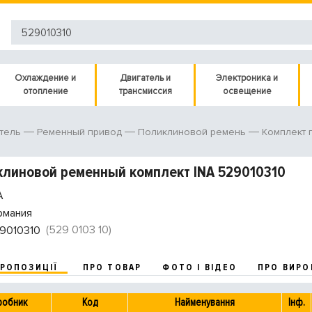
Охлаждение и
Двигатель и
Электроника и
отопление
трансмиссия
освещение
тель
Ременный привод
Поликлиновой ремень
Комплект 
линовой ременный комплект INA 529010310
A
рмания
(529 0103 10)
9010310
ПРОПОЗИЦІЇ
ПРО ТОВАР
ФОТО І ВІДЕО
ПРО ВИРО
робник
Код
Найменування
Інф.