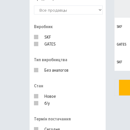
Виробник
SKF
SKF
GATES
GATES
Тип виробництва
SKF
Без аналогов
Стан
Новое
б/у
Термін постачання
Сегодня