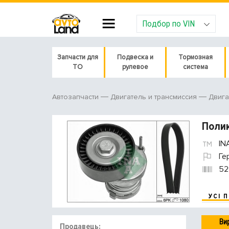
Подбор по VIN
Запчасти для
Подвеска и
Тормозная
ТО
рулевое
система
Автозапчасти
Двигатель и трансмиссия
Двига
Полик
IN
Ге
52
УСІ 
Ви
Продавець: