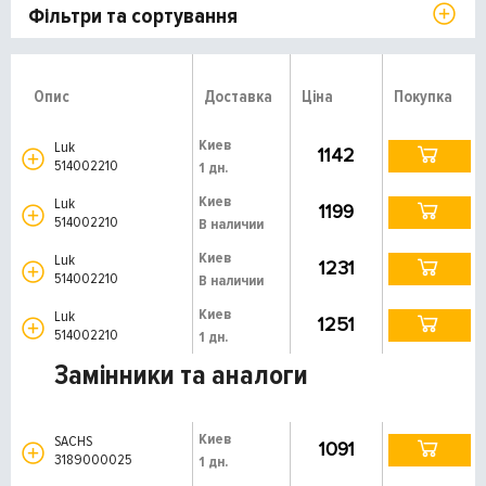
Фільтри та сортування
Опис
Доставка
Ціна
Покупка
Киев
Luk
1142
514002210
1 дн.
Киев
Luk
1199
514002210
В наличии
Киев
Luk
1231
514002210
В наличии
Киев
Luk
1251
514002210
1 дн.
Замінники та аналоги
Киев
SACHS
1091
3189000025
1 дн.