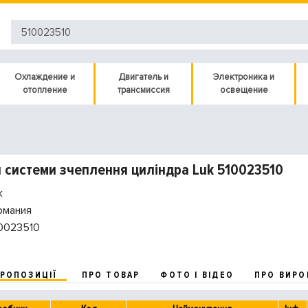
Охлаждение и
Двигатель и
Электроника и
отопление
трансмиссия
освещение
 системи зчеплення циліндра Luk 510023510
k
рмания
0023510
ПРОПОЗИЦІЇ
ПРО ТОВАР
ФОТО І ВІДЕО
ПРО ВИРО