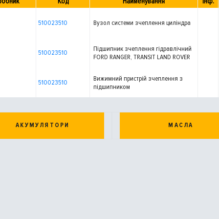
робник
Код
Найменування
Інф.
510023510
Вузол системи зчеплення циліндра
Підшипник зчеплення гідравлічний
510023510
FORD RANGER, TRANSIT LAND ROVER
DEFENDER 2.0D-3.2D 03.04-
Вижимний пристрій зчеплення з
510023510
підшипником
АКУМУЛЯТОРИ
МАСЛА