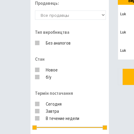
Ви
Продавець:
Luk
Тип виробництва
Luk
Без аналогов
Luk
Стан
Новое
б/у
Термін постачання
Сегодня
Завтра
В течение недели