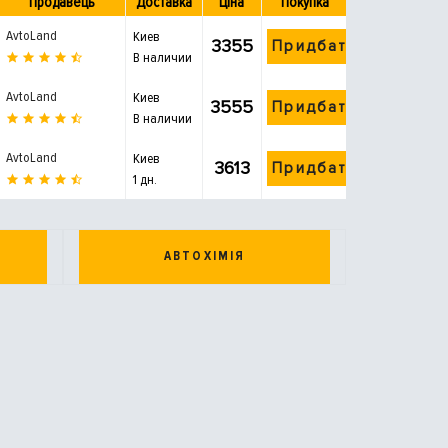
Продавець
Доставка
Ціна
Покупка
AvtoLand
Киев
3355
Придбати
В наличии
AvtoLand
Киев
3555
Придбати
В наличии
AvtoLand
Киев
3613
Придбати
1 дн.
АВТОХІМІЯ