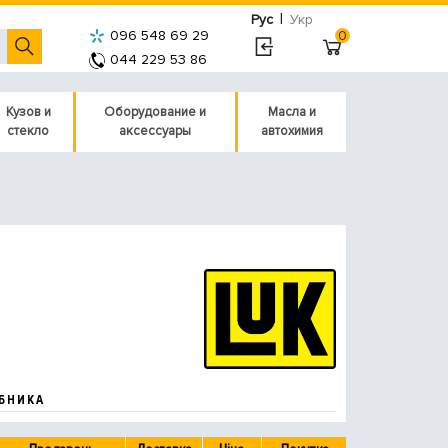
|
Рус
Укр
096 548 69 29
0
044 229 53 86
Кузов и
Оборудование и
Масла и
стекло
аксессуары
автохимия
БНИКА