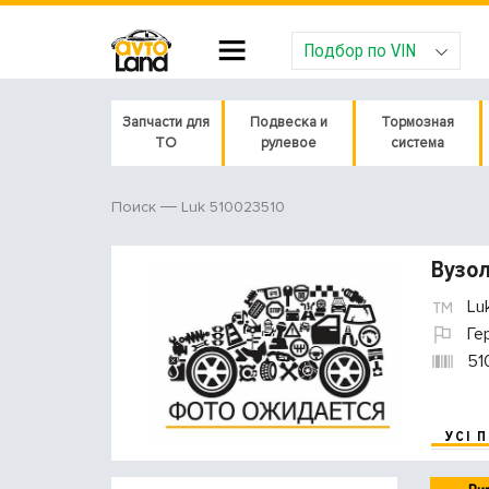
Подбор по VIN
Запчасти для
Подвеска и
Тормозная
ТО
рулевое
система
Luk 510023510
Поиск
Вузол
Lu
Ге
51
УСІ 