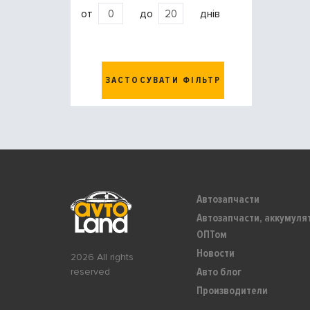
от
до
днів
ЗАСТОСУВАТИ ФІЛЬТР
Автозапчасти
Автозапчасти, аккумуля
ОПТом
Новости
2026 All rights
Авто блог
reserved
Производители