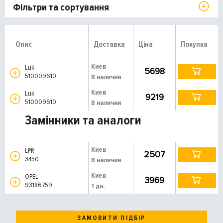
Фільтри та сортування
Опис
Доставка
Ціна
Покупка
Киев
Luk
5698
510009610
В наличии
Киев
Luk
9219
510009610
В наличии
Замінники та аналоги
Киев
LPR
2507
3450
В наличии
Киев
OPEL
3969
93186759
1 дн.
ЗАМОВИТИ ПІДБІР