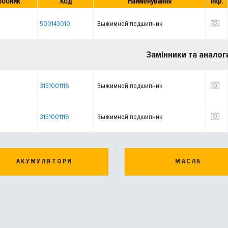
робник
Код
Найменування
Інф.
500143010
Выжимной подшипник
Замінники та аналог
3151001116
Выжимной подшипник
3151001116
Выжимной подшипник
АКУМУЛЯТОРИ
МАСЛА