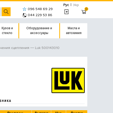
|
Рус
Укр
096 548 69 29
0
044 229 53 86
Кузов и
Оборудование и
Масла и
стекло
аксессуары
автохимия
Luk 500143010
чения сцепления
БНИКА