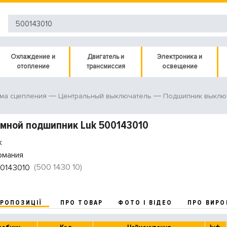
Охлаждение и
Двигатель и
Электроника и
отопление
трансмиссия
освещение
ма сцепления
Центральный выключатель
Подшипник выклю
мной подшипник Luk 500143010
k
рмания
(500 1430 10)
0143010
ПРОПОЗИЦІЇ
ПРО ТОВАР
ФОТО І ВІДЕО
ПРО ВИРО