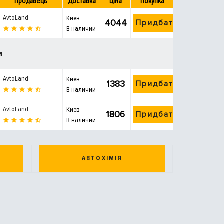
Продавець
Доставка
Ціна
Покупка
AvtoLand
Киев
4044
Придбати
В наличии
и
AvtoLand
Киев
1383
Придбати
В наличии
AvtoLand
Киев
1806
Придбати
В наличии
АВТОХІМІЯ