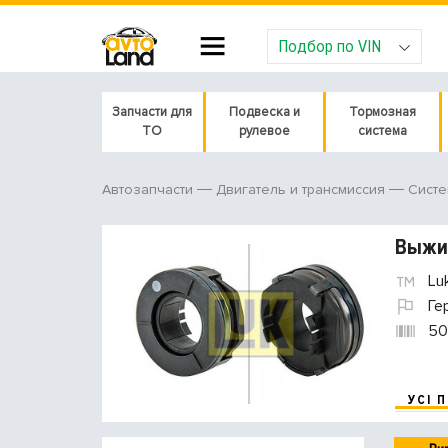
Подбор по VIN
Запчасти для
Подвеска и
Тормозная
ТО
рулевое
система
Автозапчасти
Двигатель и трансмиссия
Систе
Выжи
Lu
Ге
50
УСІ 