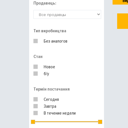
Ви
Продавець:
Тип виробництва
Без аналогов
Стан
Новое
б/у
Термін постачання
Сегодня
Завтра
В течение недели