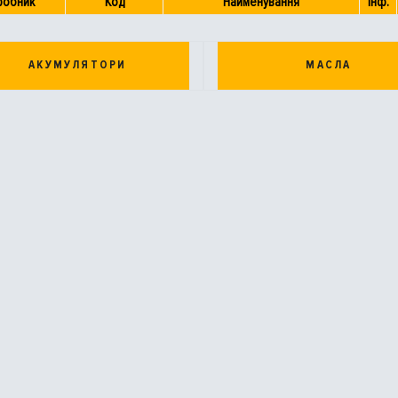
робник
Код
Найменування
Інф.
АКУМУЛЯТОРИ
МАСЛА