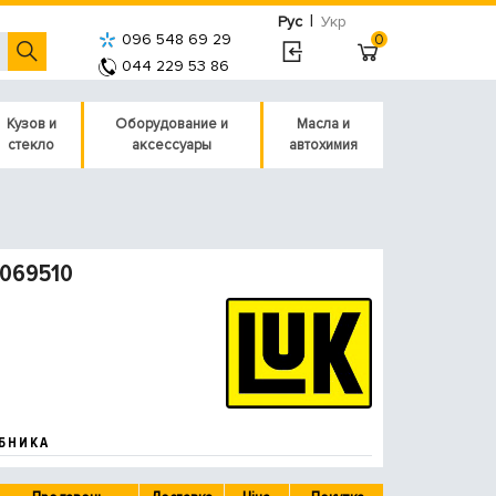
|
Рус
Укр
096 548 69 29
0
044 229 53 86
Кузов и
Оборудование и
Масла и
стекло
аксессуары
автохимия
0069510
БНИКА