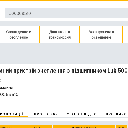
Охлаждение и
Двигатель и
Электроника и
отопление
трансмиссия
освещение
ний пристрій зчеплення з підшипником Luk 50
k
рмания
0069510
ПРОПОЗИЦІЇ
ПРО ТОВАР
ФОТО І ВІДЕО
ПРО ВИРО