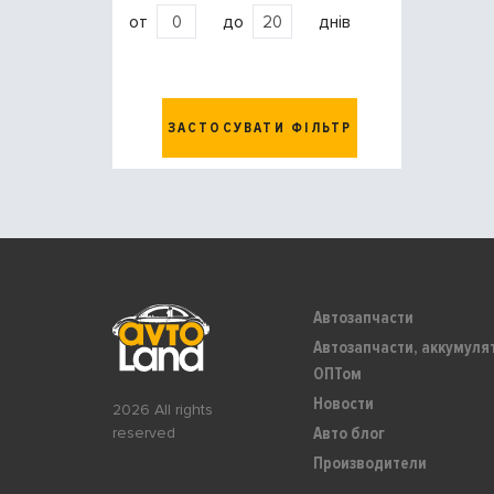
от
до
днів
ЗАСТОСУВАТИ ФІЛЬТР
Автозапчасти
Автозапчасти, аккумуля
ОПТом
Новости
2026 All rights
Авто блог
reserved
Производители