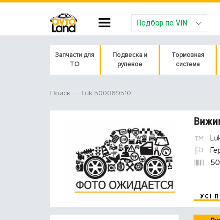
Подбор по VIN
Запчасти для
Подвеска и
Тормозная
ТО
рулевое
система
Luk 500069510
Поиск
Вижим
Lu
Ге
50
УСІ 