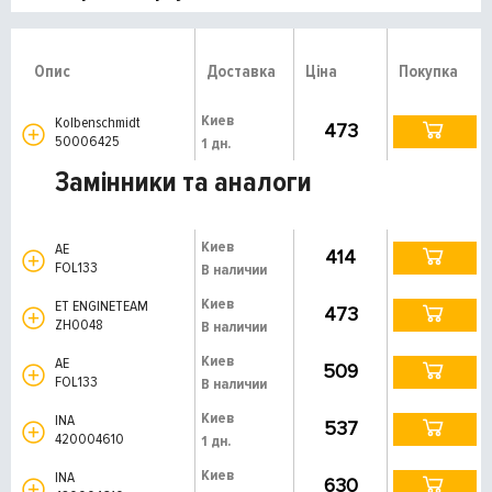
Опис
Доставка
Ціна
Покупка
Киев
Kolbenschmidt
473
50006425
1 дн.
Замінники та аналоги
Киев
AE
414
FOL133
В наличии
Киев
ET ENGINETEAM
473
ZH0048
В наличии
Киев
AE
509
FOL133
В наличии
Киев
INA
537
420004610
1 дн.
Киев
INA
630