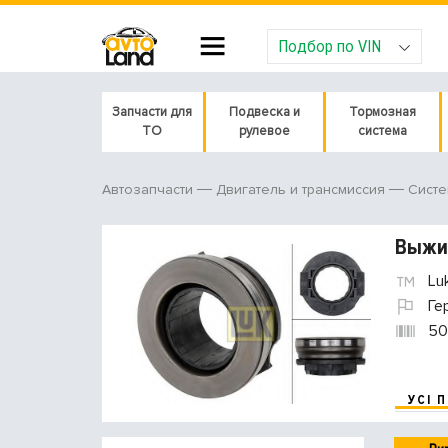
Подбор по VIN
Запчасти для
Подвеска и
Тормозная
ТО
рулевое
система
Автозапчасти
Двигатель и трансмиссия
Систе
Выжи
Lu
Ге
50
УСІ 