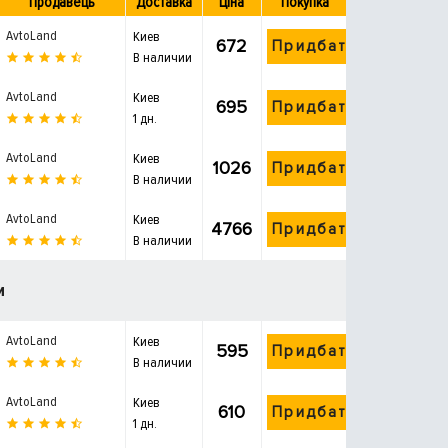
Продавець
Доставка
Ціна
Покупка
AvtoLand
Киев
672
Придбати
В наличии
AvtoLand
Киев
695
Придбати
1 дн.
AvtoLand
Киев
1026
Придбати
В наличии
AvtoLand
Киев
4766
Придбати
В наличии
и
AvtoLand
Киев
595
Придбати
В наличии
AvtoLand
Киев
610
Придбати
1 дн.