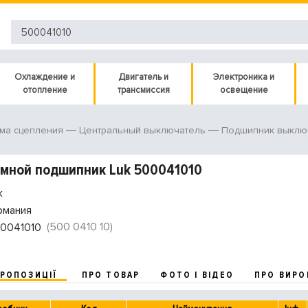
Охлаждение и
Двигатель и
Электроника и
отопление
трансмиссия
освещение
ма сцепления
Центральный выключатель
Подшипник выклю
мной подшипник Luk 500041010
k
рмания
(500 0410 10)
0041010
ПРОПОЗИЦІЇ
ПРО ТОВАР
ФОТО І ВІДЕО
ПРО ВИРО