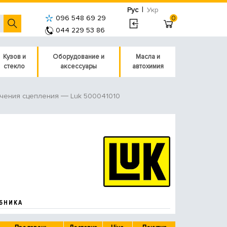
|
Рус
Укр
096 548 69 29
0
044 229 53 86
Кузов и
Оборудование и
Масла и
стекло
аксессуары
автохимия
Luk 500041010
чения сцепления
БНИКА