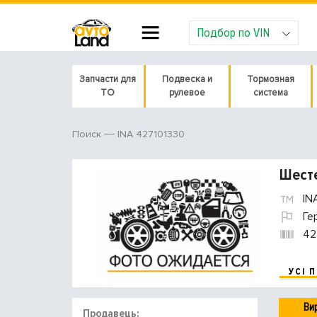
Подбор по VIN
Запчасти для
Подвеска и
Тормозная
ТО
рулевое
система
INA 427101330
Поиск
Шесте
IN
Ге
42
УСІ 
Ви
Продавець: