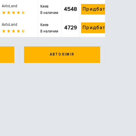
AvtoLand
Киев
4548
Придбати
В наличии
AvtoLand
Киев
4729
Придбати
В наличии
АВТОХІМІЯ