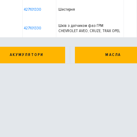
427101330
Шестерня
Шків з датчиком фаз ГРМ
427101330
CHEVROLET AVEO, CRUZE, TRAX OPEL
ASTRA J, ASTRA J GTC, INSIGNIA A,
MOKKA / MOKKA X, ZAFIRA B, ZAFIRA
C 1.6/1.8 07.08-
АКУМУЛЯТОРИ
МАСЛА