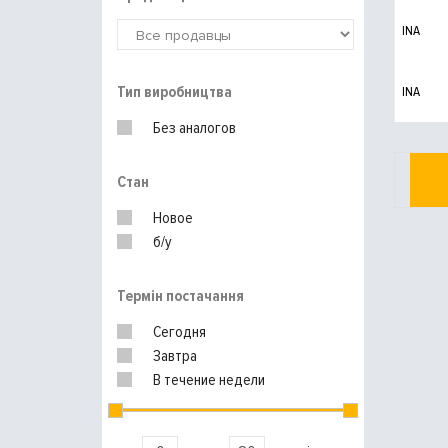
INA
Тип виробництва
INA
Без аналогов
Стан
Новое
б/у
Термін постачання
Сегодня
Завтра
В течение недели