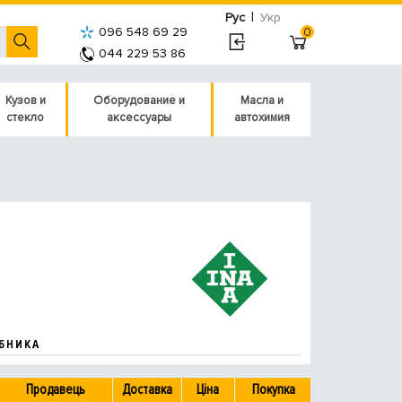
|
Рус
Укр
096 548 69 29
0
044 229 53 86
Кузов и
Оборудование и
Масла и
стекло
аксессуары
автохимия
БНИКА
Продавець
Доставка
Ціна
Покупка