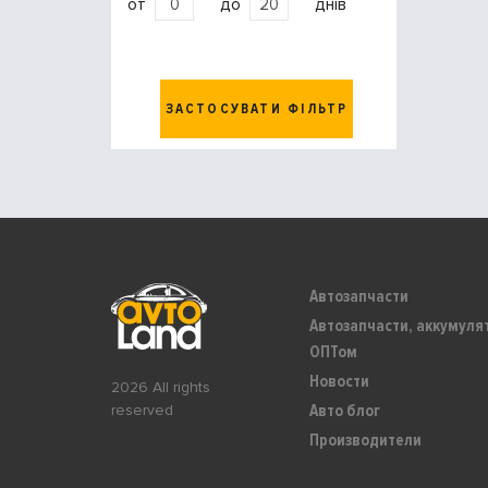
от
до
днів
ЗАСТОСУВАТИ ФІЛЬТР
Автозапчасти
Автозапчасти, аккумуля
ОПТом
Новости
2026 All rights
Авто блог
reserved
Производители