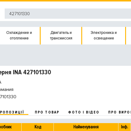
Охлаждение и
Двигатель и
Электроника и
отопление
трансмиссия
освещение
рня INA 427101330
A
рмания
7101330
ПРОПОЗИЦІЇ
ПРО ТОВАР
ФОТО І ВІДЕО
ПРО ВИРО
робник
Код
Найменування
Інф.