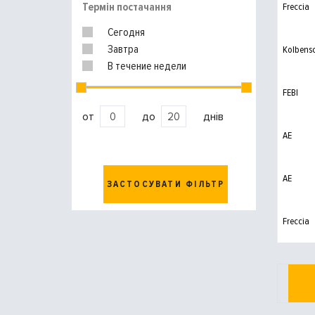
Термін постачання
Freccia
Сегодня
Завтра
Kolbens
В течение недели
FEBI
от
до
днів
AE
AE
ЗАСТОСУВАТИ ФІЛЬТР
Freccia