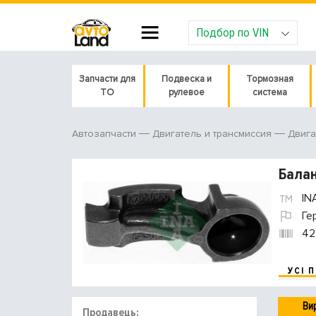
Подбор по VIN
Запчасти для
Подвеска и
Тормозная
ТО
рулевое
система
Автозапчасти
Двигатель и трансмиссия
Двига
Балан
IN
Ге
42
УСІ 
Ви
Продавець: