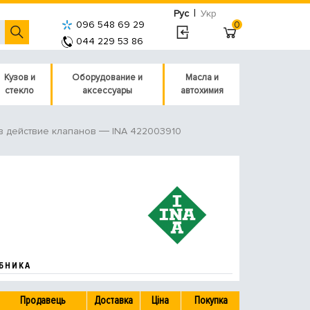
|
Рус
Укр
096 548 69 29
0
044 229 53 86
Кузов и
Оборудование и
Масла и
стекло
аксессуары
автохимия
INA 422003910
в действие клапанов
БНИКА
Продавець
Доставка
Ціна
Покупка