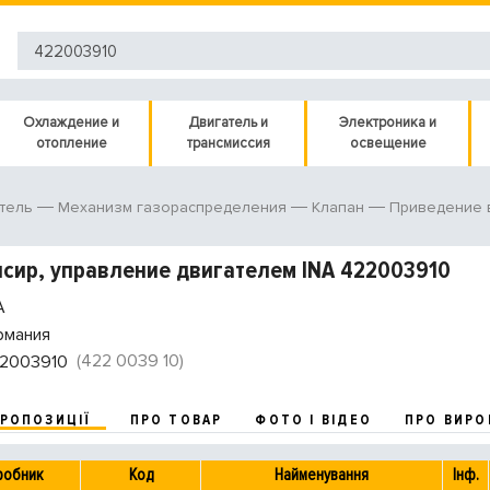
Охлаждение и
Двигатель и
Электроника и
отопление
трансмиссия
освещение
тель
Механизм газораспределения
Клапан
Приведение 
сир, управление двигателем INA 422003910
A
рмания
(422 0039 10)
2003910
ПРОПОЗИЦІЇ
ПРО ТОВАР
ФОТО І ВІДЕО
ПРО ВИРО
робник
Код
Найменування
Інф.