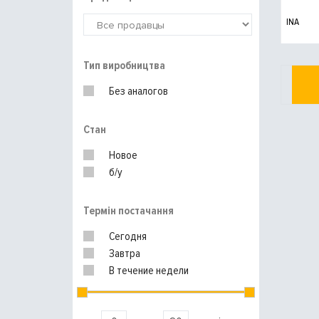
INA
Тип виробництва
Без аналогов
Стан
Новое
б/у
Термін постачання
Сегодня
Завтра
В течение недели