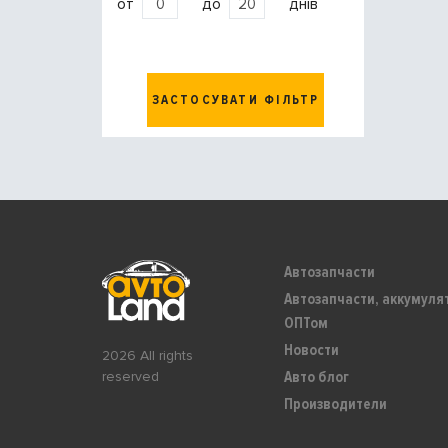
от
до
днів
ЗАСТОСУВАТИ ФІЛЬТР
Автозапчасти
Автозапчасти, аккумуля
ОПТом
Новости
2026 All rights
Авто блог
reserved
Производители