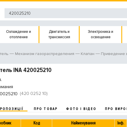
Охлаждение и
Двигатель и
Электроника и
отопление
трансмиссия
освещение
тель
Механизм газораспределения
Клапан
Приведение 
тель INA 420025210
A
рмания
(420 0252 10)
0025210
ПРОПОЗИЦІЇ
ПРО ТОВАР
ФОТО І ВІДЕО
ПРО ВИРО
робник
Код
Найменування
Інф.