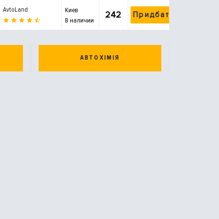
AvtoLand
Киев
242
Придбати
В наличии
АВТОХІМІЯ