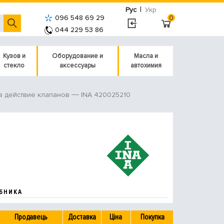
|
Рус
Укр
096 548 69 29
0
044 229 53 86
Кузов и
Оборудование и
Масла и
стекло
аксессуары
автохимия
INA 420025210
в действие клапанов
БНИКА
Продавець
Доставка
Ціна
Покупка