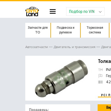
Подбор по VIN
Запчасти для
Подвеска и
Тормозная
ТО
рулевое
система
Автозапчасти
Двигатель и трансмиссия
Двига
Толка
IN
Ге
42
УСІ 
Ви
Продавець: