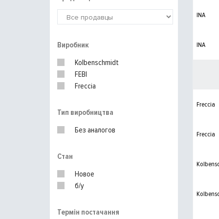
INA
Виробник
INA
Kolbenschmidt
FEBI
Freccia
Freccia
Тип виробництва
Без аналогов
Freccia
Стан
Kolbens
Новое
б/у
Kolbens
Термін постачання