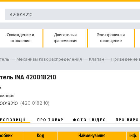
Охлаждение и
Двигатель и
Электроника и
отопление
трансмиссия
освещение
тель
Механизм газораспределения
Клапан
Приведение 
тель INA 420018210
A
рмания
(420 0182 10)
0018210
ПРОПОЗИЦІЇ
ПРО ТОВАР
ФОТО І ВІДЕО
ПРО ВИРО
робник
Код
Найменування
Інф.