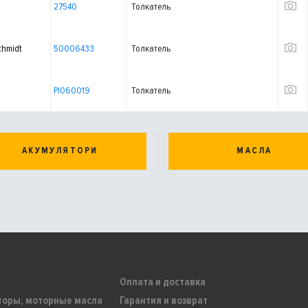
27540
Толкатель
chmidt
50006433
Толкатель
PI060019
Толкатель
АКУМУЛЯТОРИ
МАСЛА
Оплата и доставка
торы, моторные масла
Гарантия и возврат