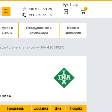
|
Рус
Укр
096 548 69 29
0
044 229 53 86
Кузов и
Оборудование и
Масла и
стекло
аксессуары
автохимия
INA 420018210
в действие клапанов
БНИКА
Продавець
Доставка
Ціна
Покупка