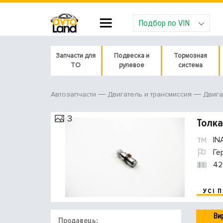
Подбор по VIN
Запчасти для
Подвеска и
Тормозная
ТО
рулевое
система
Автозапчасти
Двигатель и трансмиссия
Двига
3
Толка
IN
Ге
42
УСІ 
Ви
Продавець: