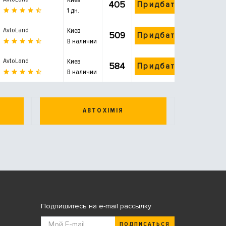
405
Придбати
1 дн.
AvtoLand
Киев
509
Придбати
В наличии
AvtoLand
Киев
584
Придбати
В наличии
АВТОХІМІЯ
Подпишитесь на e-mail рассылку
ПОДПИСАТЬСЯ