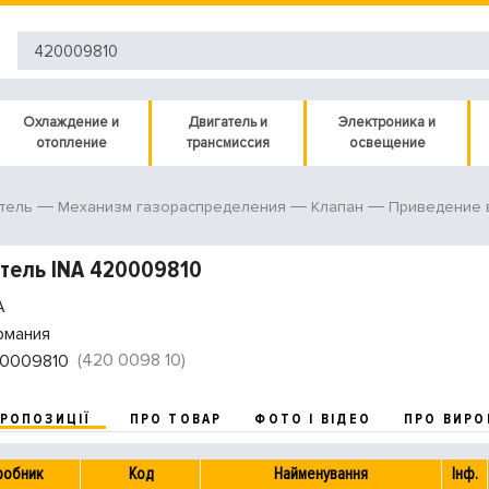
Охлаждение и
Двигатель и
Электроника и
отопление
трансмиссия
освещение
тель
Механизм газораспределения
Клапан
Приведение 
тель INA 420009810
A
рмания
(420 0098 10)
0009810
ПРОПОЗИЦІЇ
ПРО ТОВАР
ФОТО І ВІДЕО
ПРО ВИРО
робник
Код
Найменування
Інф.