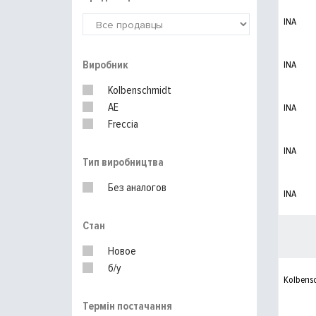
INA
Виробник
INA
Kolbenschmidt
AE
INA
Freccia
INA
Тип виробництва
Без аналогов
INA
Стан
Новое
б/у
Kolbens
Термін постачання