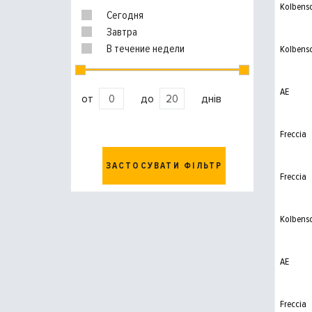
Kolbens
Сегодня
Завтра
В течение недели
Kolbens
AE
от
до
днів
Freccia
ЗАСТОСУВАТИ ФІЛЬТР
Freccia
Kolbens
AE
Freccia