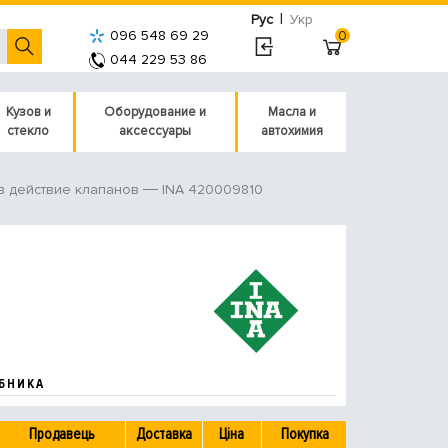
|
Рус
Укр
096 548 69 29
0
044 229 53 86
Кузов и
Оборудование и
Масла и
стекло
аксессуары
автохимия
INA 420009810
в действие клапанов
БНИКА
Продавець
Доставка
Ціна
Покупка