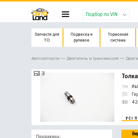
Подбор по VIN
Запчасти для
Подвеска и
Тормозная
ТО
рулевое
система
Автозапчасти
Двигатель и трансмиссия
Двига
3
Толка
IN
Ге
42
УСІ 
Ви
Продавець: