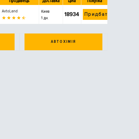
Продавець
Доставка
Ціна
Покупка
AvtoLand
Киев
18934
Придбати
1 дн.
АВТОХІМІЯ