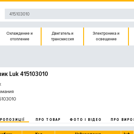
Охлаждение и
Двигатель и
Электроника и
отопление
трансмиссия
освещение
ик Luk 415103010
k
рмания
5103010
ПРОПОЗИЦІЇ
ПРО ТОВАР
ФОТО І ВІДЕО
ПРО ВИРО