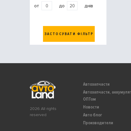
от
до
днів
ЗАСТОСУВАТИ ФІЛЬТР
Автозапчасти
Автозапчасти, аккумуля
ОПТом
Новости
2026 All rights
Авто блог
reserved
Производители