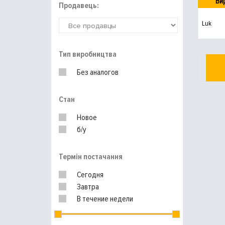
Ви
Продавець:
Luk
Тип виробництва
Без аналогов
Стан
Новое
б/у
Термін постачання
Сегодня
Завтра
В течение недели