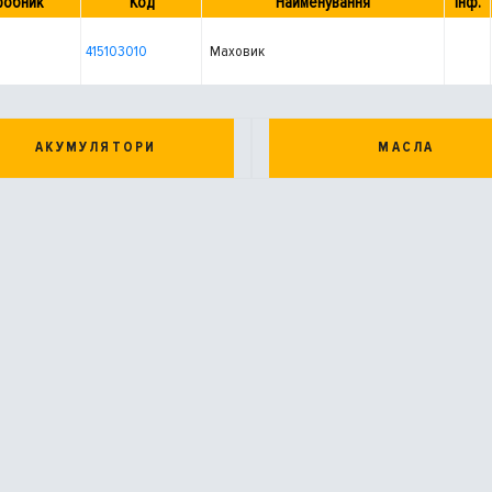
робник
Код
Найменування
Інф.
415103010
Маховик
АКУМУЛЯТОРИ
МАСЛА