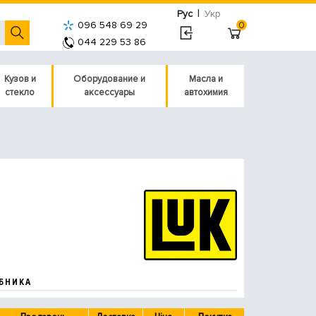
|
Рус
Укр
096 548 69 29
0
044 229 53 86
Кузов и
Оборудование и
Масла и
стекло
аксессуары
автохимия
БНИКА