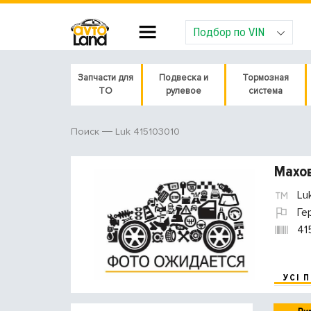
Подбор по VIN
Запчасти для
Подвеска и
Тормозная
ТО
рулевое
система
Luk 415103010
Поиск
Махов
Lu
Ге
41
УСІ 