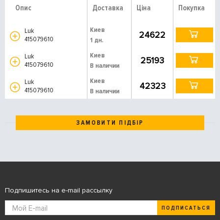
Опис
Доставка
Ціна
Покупка
Киев
Luk
24622
415079610
1 дн.
Киев
Luk
25193
415079610
В наличии
Киев
Luk
42323
415079610
В наличии
ЗАМОВИТИ ПІДБІР
Подпишитесь на e-mail рассылку
ПОДПИСАТЬСЯ