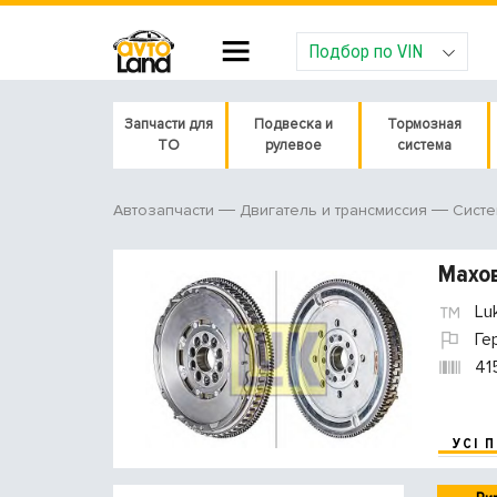
Подбор по VIN
Запчасти для
Подвеска и
Тормозная
ТО
рулевое
система
Автозапчасти
Двигатель и трансмиссия
Систе
Махов
Lu
Ге
41
УСІ 