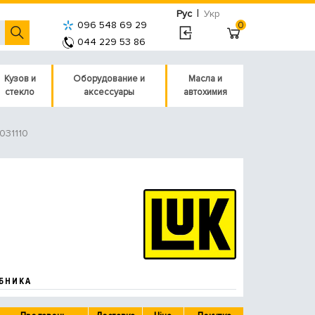
|
Рус
Укр
096 548 69 29
0
044 229 53 86
Кузов и
Оборудование и
Масла и
стекло
аксессуары
автохимия
031110
БНИКА