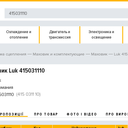
Охлаждение и
Двигатель и
Электроника и
отопление
трансмиссия
освещение
Luk 415
ма сцепления
Маховик и комплектующие
Маховик
ик Luk 415031110
k
рмания
(415 0311 10)
5031110
ПРОПОЗИЦІЇ
ПРО ТОВАР
ФОТО І ВІДЕО
ПРО ВИРО