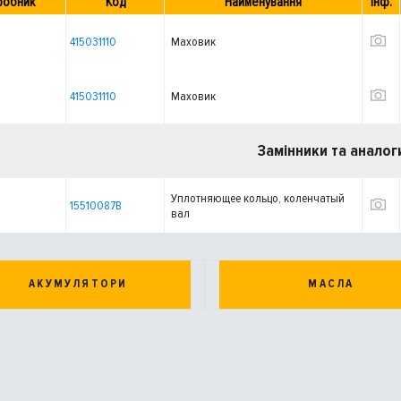
робник
Код
Найменування
Інф.
415031110
Маховик
415031110
Маховик
Замінники та аналог
Уплотняющее кольцо, коленчатый
15510087B
вал
АКУМУЛЯТОРИ
МАСЛА