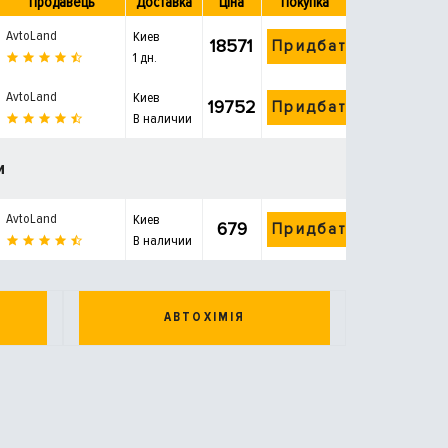
Продавець
Доставка
Ціна
Покупка
AvtoLand
Киев
18571
Придбати
1 дн.
AvtoLand
Киев
19752
Придбати
В наличии
и
AvtoLand
Киев
679
Придбати
В наличии
АВТОХІМІЯ