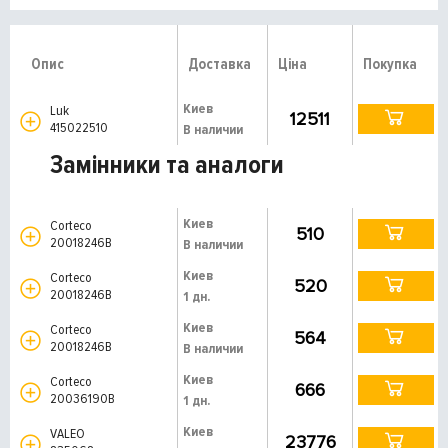
Опис
Доставка
Ціна
Покупка
Киев
Luk
12511
415022510
В наличии
Замінники та аналоги
Киев
Corteco
510
20018246B
В наличии
Киев
Corteco
520
20018246B
1 дн.
Киев
Corteco
564
20018246B
В наличии
Киев
Corteco
666
20036190B
1 дн.
Киев
VALEO
23776