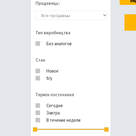
Ви
Продавець:
Тип виробництва
Без аналогов
Стан
Новое
б/у
Термін постачання
Сегодня
Завтра
В течение недели