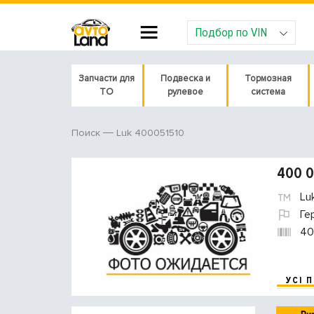
Подбор по VIN
Запчасти для
Подвеска и
Тормозная
ТО
рулевое
система
Luk 400051510
Поиск
400 0
Lu
Ге
40
УСІ 