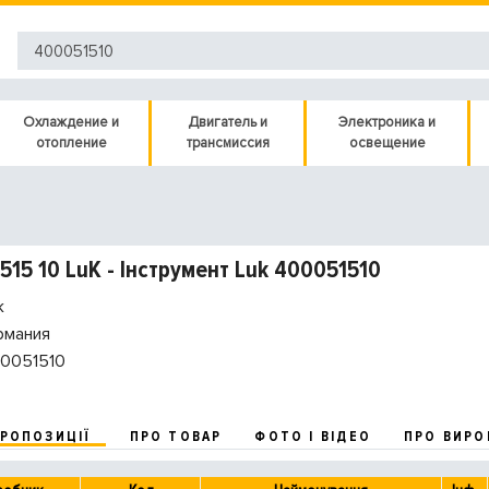
Охлаждение и
Двигатель и
Электроника и
отопление
трансмиссия
освещение
515 10 LuK - Інструмент Luk 400051510
k
рмания
0051510
ПРОПОЗИЦІЇ
ПРО ТОВАР
ФОТО І ВІДЕО
ПРО ВИРО