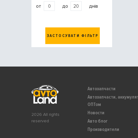
от
до
днів
ЗАСТОСУВАТИ ФІЛЬТР
Автозапчасти
Автозапчасти, аккумуля
ОПТом
Новости
2026 All rights
Авто блог
reserved
Производители