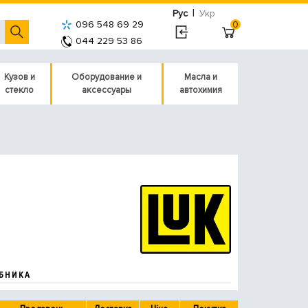
|
Рус
Укр
096 548 69 29
0
044 229 53 86
Кузов и
Оборудование и
Масла и
стекло
аксессуары
автохимия
БНИКА