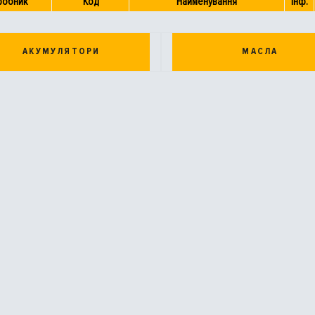
робник
Код
Найменування
Інф.
АКУМУЛЯТОРИ
МАСЛА