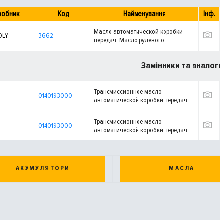
робник
Код
Найменування
Інф.
Масло автоматической коробки
OLY
3662
передач; Масло рулевого
механизма с усилителем
Замінники та аналог
Трансмиссионное масло
0140193000
автоматической коробки передач
Трансмиссионное масло
0140193000
автоматической коробки передач
АКУМУЛЯТОРИ
МАСЛА