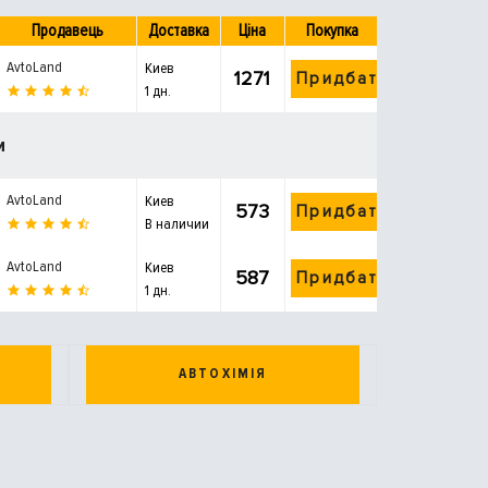
Продавець
Доставка
Ціна
Покупка
AvtoLand
Киев
1271
Придбати
1 дн.
и
AvtoLand
Киев
573
Придбати
В наличии
AvtoLand
Киев
587
Придбати
1 дн.
АВТОХІМІЯ