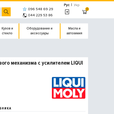
|
Рус
Укр
096 548 69 29
0
044 229 53 86
Кузов и
Оборудование и
Масла и
стекло
аксессуары
автохимия
ого механизма с усилителем LIQUI
БНИКА