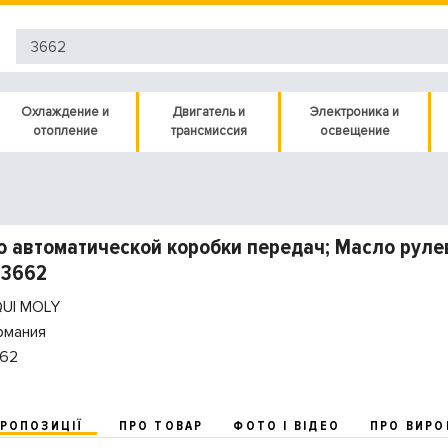
Охлаждение и
Двигатель и
Электроника и
отопление
трансмиссия
освещение
 автоматической коробки передач; Масло рулев
 3662
QUI MOLY
рмания
62
ПРОПОЗИЦІЇ
ПРО ТОВАР
ФОТО І ВІДЕО
ПРО ВИРО