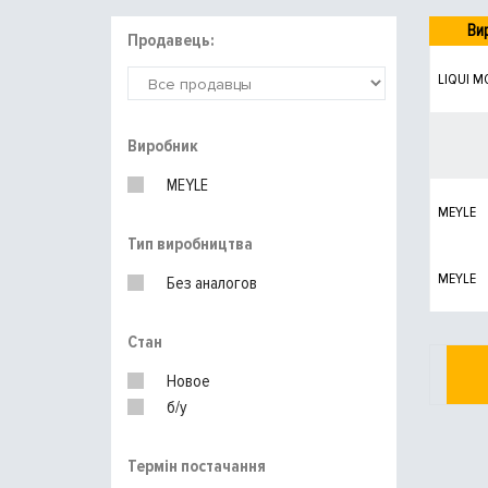
Ви
Продавець:
LIQUI M
Виробник
MEYLE
MEYLE
Тип виробництва
MEYLE
Без аналогов
Стан
Новое
б/у
Термін постачання