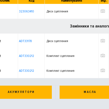
робник
Код
Найменування
Інф.
323063410
Диск сцепления
Замінники та аналог
t
ADT33178
Диск сцепления
t
ADT330212
Комплект сцепления
t
ADT330212
Комплект сцепления
АКУМУЛЯТОРИ
МАСЛА