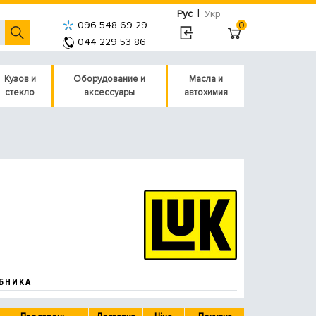
|
Рус
Укр
096 548 69 29
0
044 229 53 86
Кузов и
Оборудование и
Масла и
стекло
аксессуары
автохимия
БНИКА