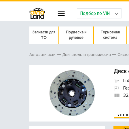
Подбор по VIN
Запчасти для
Подвеска и
Тормозная
ТО
рулевое
система
Автозапчасти
Двигатель и трансмиссия
Систе
Диск 
Lu
Ге
32
УСІ 