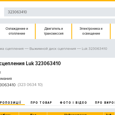
Охлаждение и
Двигатель и
Электроника и
отопление
трансмиссия
освещение
Luk 323063410
ма сцепления
Выжимной диск сцепления
сцепления Luk 323063410
k
рмания
(323 0634 10)
3063410
ПРОПОЗИЦІЇ
ПРО ТОВАР
ФОТО І ВІДЕО
ПРО ВИРО