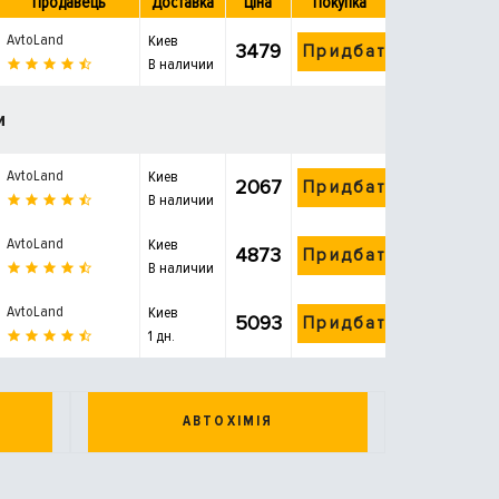
Продавець
Доставка
Ціна
Покупка
AvtoLand
Киев
3479
Придбати
В наличии
и
AvtoLand
Киев
2067
Придбати
В наличии
AvtoLand
Киев
4873
Придбати
В наличии
AvtoLand
Киев
5093
Придбати
1 дн.
АВТОХІМІЯ