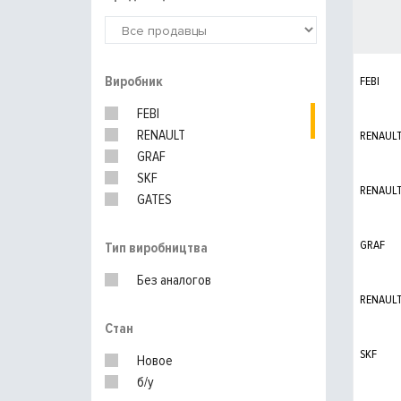
Виробник
FEBI
FEBI
RENAULT
RENAUL
GRAF
SKF
RENAUL
GATES
Hepu
GRAF
Тип виробництва
Без аналогов
RENAUL
Стан
SKF
Новое
б/у