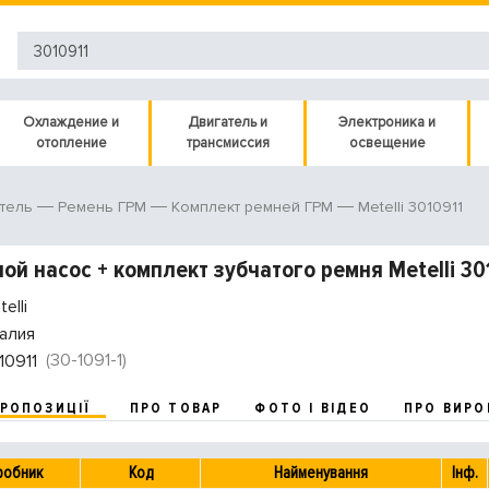
Охлаждение и
Двигатель и
Электроника и
отопление
трансмиссия
освещение
Metelli 3010911
тель
Ремень ГРМ
Комплект ремней ГРМ
ой насос + комплект зубчатого ремня Metelli 30
elli
алия
(30-1091-1)
10911
ПРОПОЗИЦІЇ
ПРО ТОВАР
ФОТО І ВІДЕО
ПРО ВИРО
робник
Код
Найменування
Інф.