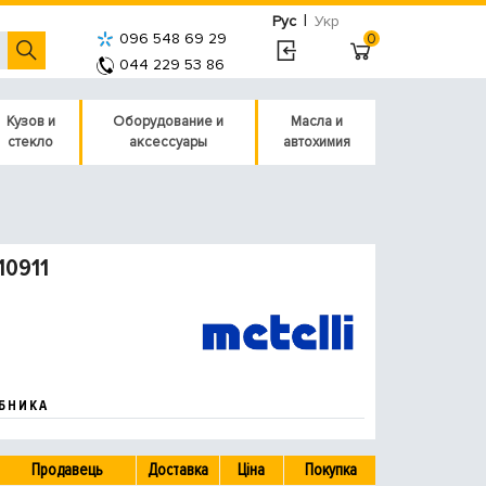
|
Рус
Укр
096 548 69 29
0
044 229 53 86
Кузов и
Оборудование и
Масла и
стекло
аксессуары
автохимия
10911
БНИКА
Продавець
Доставка
Ціна
Покупка