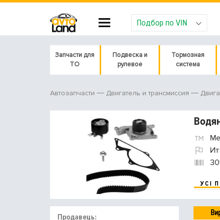
Подбор по VIN
Запчасти для
Подвеска и
Тормозная
ТО
рулевое
система
Автозапчасти
Двигатель и трансмиссия
Двига
Водян
Met
Ит
30
УСІ 
Ви
Продавець: