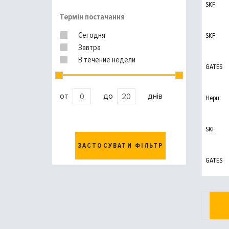
SKF
Термін постачання
Сегодня
SKF
Завтра
В течение недели
GATES
от
до
днів
Hepu
SKF
ЗАСТОСУВАТИ ФІЛЬТР
GATES