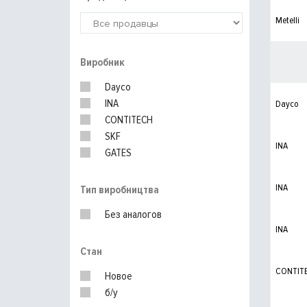
Metelli
Виробник
Dayco
INA
Dayco
CONTITECH
SKF
INA
GATES
INA
Тип виробництва
Без аналогов
INA
Стан
CONTIT
Новое
б/у