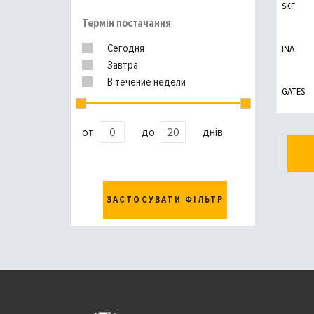
SKF
Термін постачання
Сегодня
INA
Завтра
В течение недели
GATES
от
до
днів
ЗАСТОСУВАТИ ФІЛЬТР