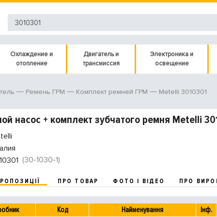
Охлаждение и
Двигатель и
Электроника и
отопление
трансмиссия
освещение
Metelli 3010301
тель
Ремень ГРМ
Комплект ремней ГРМ
ой насос + комплект зубчатого ремня Metelli 30
elli
алия
(30-1030-1)
10301
ПРОПОЗИЦІЇ
ПРО ТОВАР
ФОТО І ВІДЕО
ПРО ВИРО
робник
Код
Найменування
Інф.