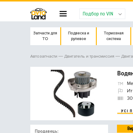
Подбор по VIN
Запчасти для
Подвеска и
Тормозная
ТО
рулевое
система
Автозапчасти
Двигатель и трансмиссия
Двига
Водян
Met
Ит
30
УСІ 
Ви
Продавець: