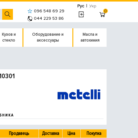
|
Рус
Укр
096 548 69 29
0
044 229 53 86
Кузов и
Оборудование и
Масла и
стекло
аксессуары
автохимия
10301
БНИКА
Продавець
Доставка
Ціна
Покупка