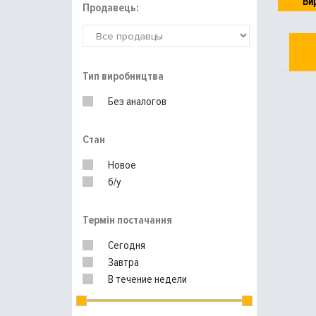
Ви
Продавець:
Тип виробництва
Без аналогов
Стан
Новое
б/у
Термін постачання
Сегодня
Завтра
В течение недели