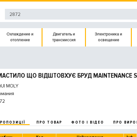
Охлаждение и
Двигатель и
Электроника и
отопление
трансмиссия
освещение
МАСТИЛО ЩО ВІДШТОВХУЄ БРУД MAINTENANCE SPR
QUI MOLY
рмания
72
ПРОПОЗИЦІЇ
ПРО ТОВАР
ФОТО І ВІДЕО
ПРО ВИРО