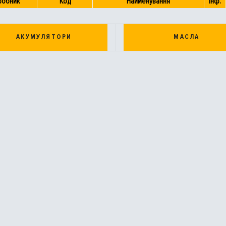
робник
Код
Найменування
Інф.
АКУМУЛЯТОРИ
МАСЛА