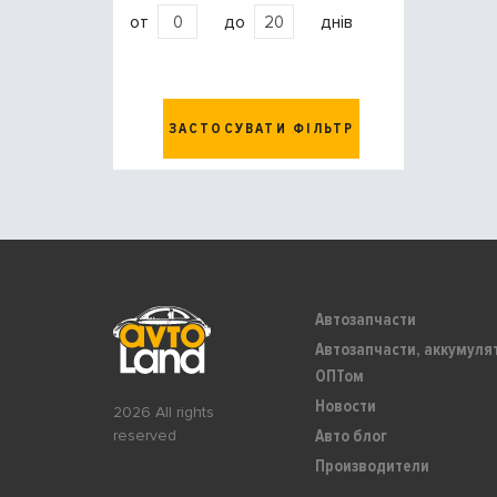
от
до
днів
ЗАСТОСУВАТИ ФІЛЬТР
Автозапчасти
Автозапчасти, аккумуля
ОПТом
Новости
2026 All rights
Авто блог
reserved
Производители