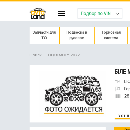
Подбор по VIN
Запчасти для
Подвеска и
Тормозная
ТО
рулевое
система
LIQUI MOLY 2872
Поиск
БІЛЕ 
LI
Ге
28
УСІ 