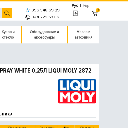
|
Рус
Укр
096 548 69 29
0
044 229 53 86
Кузов и
Оборудование и
Масла и
стекло
аксессуары
автохимия
AY WHITE 0,25Л LIQUI MOLY 2872
БНИКА