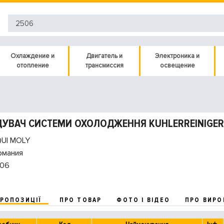
Охлаждение и
Двигатель и
Электроника и
отопление
трансмиссия
освещение
УВАЧ СИСТЕМИ ОХОЛОДЖЕННЯ KUHLERREINIGER 0
QUI MOLY
рмания
06
ПРОПОЗИЦІЇ
ПРО ТОВАР
ФОТО І ВІДЕО
ПРО ВИРО