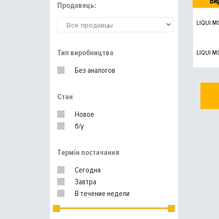
Ви
Продавець:
LIQUI M
Тип виробництва
LIQUI M
Без аналогов
Стан
Новое
б/у
Термін постачання
Сегодня
Завтра
В течение недели