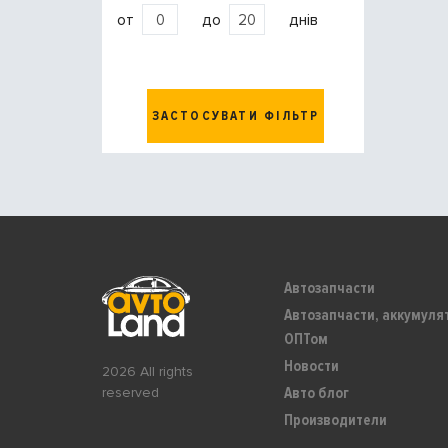
от
до
днів
ЗАСТОСУВАТИ ФІЛЬТР
Автозапчасти
Автозапчасти, аккумуля
ОПТом
Новости
2026 All rights
Авто блог
reserved
Производители