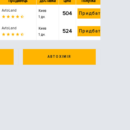
Продавець
Доставка
Ціна
Покупка
AvtoLand
Киев
504
Придбати
1 дн.
AvtoLand
Киев
524
Придбати
1 дн.
АВТОХІМІЯ