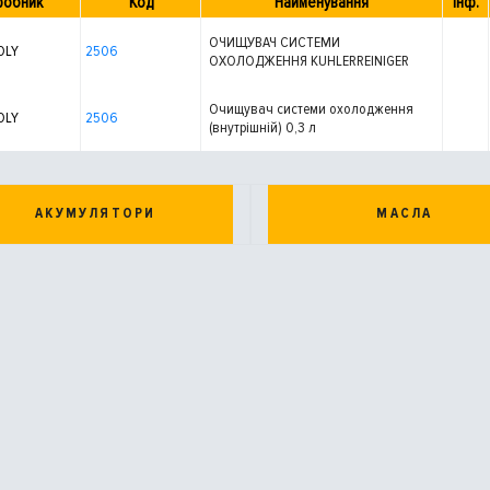
робник
Код
Найменування
Інф.
ОЧИЩУВАЧ СИСТЕМИ
OLY
2506
ОХОЛОДЖЕННЯ KUHLERREINIGER
0,3Л
Очищувач системи охолодження
OLY
2506
(внутрішній) 0,3 л
АКУМУЛЯТОРИ
МАСЛА