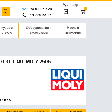
|
Рус
Укр
096 548 69 29
0
044 229 53 86
Кузов и
Оборудование и
Масла и
стекло
аксессуары
автохимия
,3Л LIQUI MOLY 2506
БНИКА