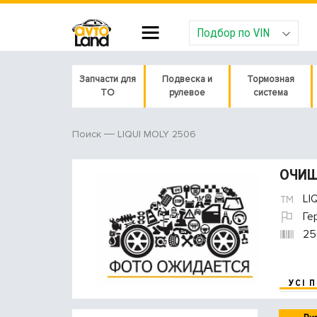
Подбор по VIN
Запчасти для
Подвеска и
Тормозная
ТО
рулевое
система
LIQUI MOLY 2506
Поиск
ОЧИЩ
LI
Ге
25
УСІ 