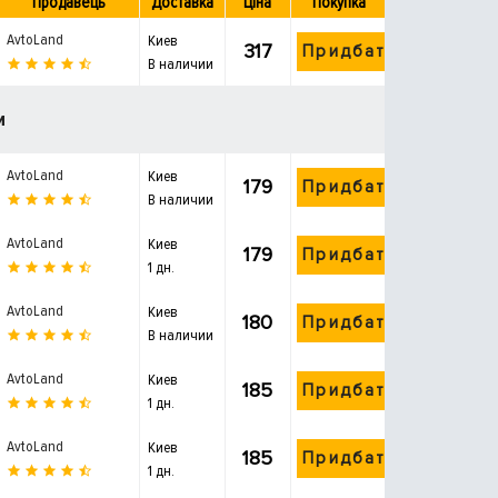
Продавець
Доставка
Ціна
Покупка
AvtoLand
Киев
317
Придбати
В наличии
и
AvtoLand
Киев
179
Придбати
В наличии
AvtoLand
Киев
179
Придбати
1 дн.
AvtoLand
Киев
180
Придбати
В наличии
AvtoLand
Киев
185
Придбати
1 дн.
AvtoLand
Киев
185
Придбати
1 дн.