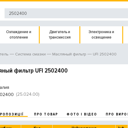
Охлаждение и
Двигатель и
Электроника и
отопление
трансмиссия
освещение
UFI 2502400
тель
Система смазки
Масляный фильтр
яный фильтр UFI 2502400
I
алия
(25.024.00)
02400
ПРОПОЗИЦІЇ
ПРО ТОВАР
ФОТО І ВІДЕО
ПРО ВИРО