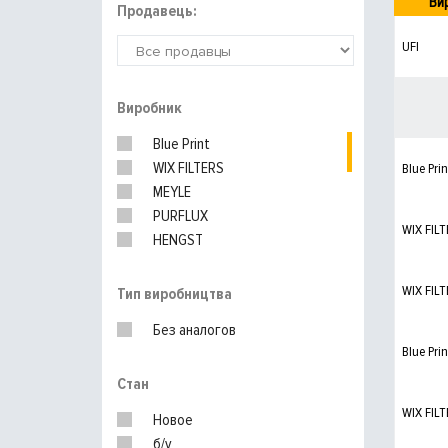
Ви
Продавець:
UFI
Виробник
Blue Print
WIX FILTERS
Blue Prin
MEYLE
PURFLUX
WIX FILT
HENGST
KNECHT
MAHLE
WIX FILT
Тип виробництва
MANN-FILTER
Без аналогов
BOSCH
Blue Prin
Стан
WIX FILT
Новое
б/у