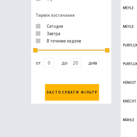
MEYLE
Термін постачання
Сегодня
MEYLE
Завтра
В течение недели
PURFLU
от
до
днів
PURFLU
HENGST
ЗАСТОСУВАТИ ФІЛЬТР
KNECHT
MAHLE