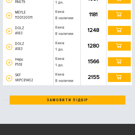
PA679
1 дн.
Киев
MEYLE
1181
1130120011
В наличии
Киев
DOLZ
1248
A183
В наличии
Киев
DOLZ
1280
A183
1 дн.
Киев
Hepu
1566
P518
1 дн.
Киев
SKF
2155
VKPC81402
В наличии
ЗАМОВИТИ ПІДБІР