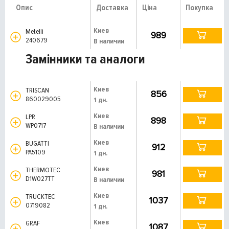
Опис
Доставка
Ціна
Покупка
Киев
Metelli
989
240679
В наличии
Замінники та аналоги
Киев
TRISCAN
856
860029005
1 дн.
Киев
LPR
898
WP0717
В наличии
Киев
BUGATTI
912
PA5109
1 дн.
Киев
THERMOTEC
981
D1W027TT
В наличии
Киев
TRUCKTEC
1037
0719082
1 дн.
Киев
GRAF
1087