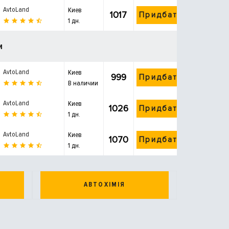
AvtoLand
Киев
1017
Придбати
1 дн.
и
AvtoLand
Киев
999
Придбати
В наличии
AvtoLand
Киев
1026
Придбати
1 дн.
AvtoLand
Киев
1070
Придбати
1 дн.
АВТОХІМІЯ