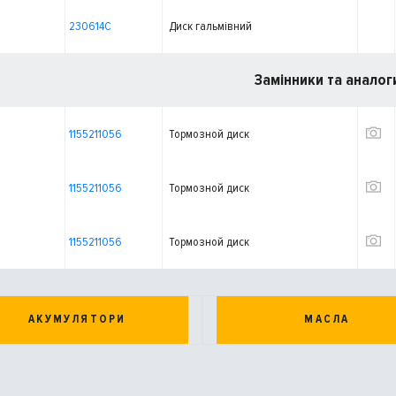
230614C
Диск гальмівний
Замінники та аналог
1155211056
Тормозной диск
1155211056
Тормозной диск
1155211056
Тормозной диск
АКУМУЛЯТОРИ
МАСЛА