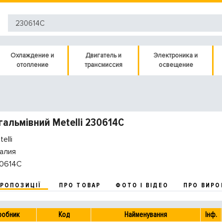
Охлаждение и
Двигатель и
Электроника и
отопление
трансмиссия
освещение
гальмівний Metelli 230614C
elli
алия
0614C
ПРОПОЗИЦІЇ
ПРО ТОВАР
ФОТО І ВІДЕО
ПРО ВИРО
робник
Код
Найменування
Інф.