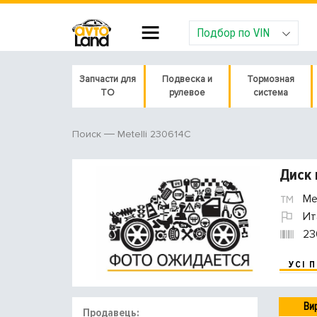
Подбор по VIN
Запчасти для
Подвеска и
Тормозная
ТО
рулевое
система
Metelli 230614C
Поиск
Диск 
Met
Ит
23
УСІ 
Ви
Продавець: