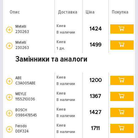
Опис
Доставка
Ціна
Покупка
Киев
Metelli
1424
230263
В наличии
Киев
Metelli
1499
230263
1 дн.
Замінники та аналоги
Киев
ABE
1200
C3A005ABE
В наличии
Киев
MEYLE
1367
1155210036
В наличии
Киев
BOSCH
1427
0986478545
В наличии
Киев
Ferodo
1711
DDF324
В наличии