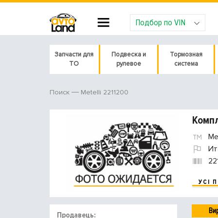
Подбор по VIN
Запчасти для
Подвеска и
Тормозная
ТО
рулевое
система
Metelli 2211200
Поиск
Компл
Met
Ит
22
УСІ 
Ви
Продавець: