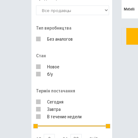
Metelli
Тип виробництва
Без аналогов
Стан
Новое
б/у
Термін постачання
Сегодня
Завтра
В течение недели