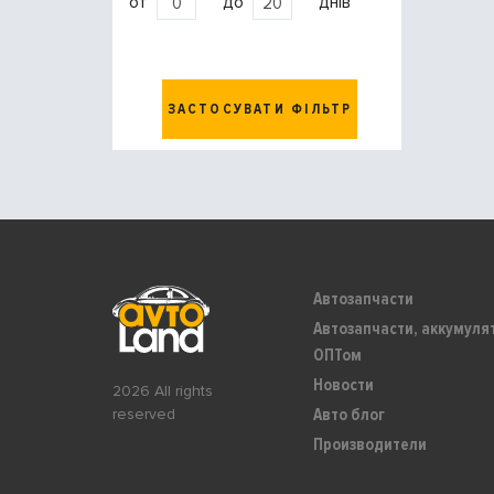
от
до
днів
ЗАСТОСУВАТИ ФІЛЬТР
Автозапчасти
Автозапчасти, аккумуля
ОПТом
Новости
2026 All rights
Авто блог
reserved
Производители