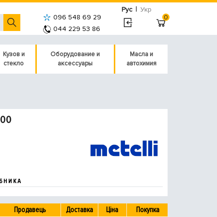
|
Рус
Укр
096 548 69 29
0
044 229 53 86
Кузов и
Оборудование и
Масла и
стекло
аксессуары
автохимия
200
БНИКА
Продавець
Доставка
Ціна
Покупка