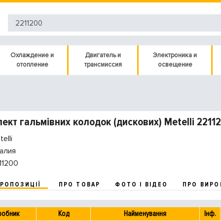
Охлаждение и
Двигатель и
Электроника и
отопление
трансмиссия
освещение
ект гальмівних колодок (дискових) Metelli 2211
elli
алия
11200
ПРОПОЗИЦІЇ
ПРО ТОВАР
ФОТО І ВІДЕО
ПРО ВИРО
робник
Код
Найменування
Інф.