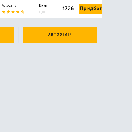
AvtoLand
Киев
1726
Придбати
1 дн.
АВТОХІМІЯ