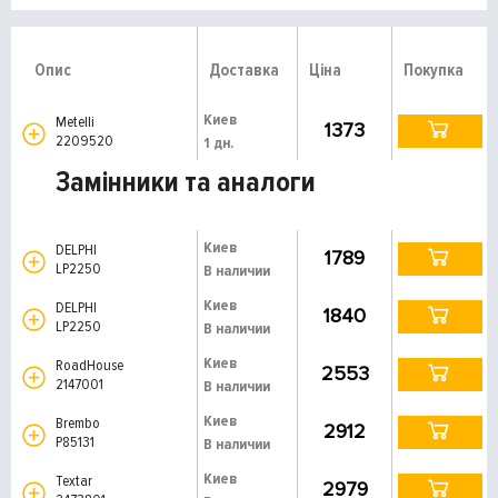
Опис
Доставка
Ціна
Покупка
Киев
Metelli
1373
2209520
1 дн.
Замінники та аналоги
Киев
DELPHI
1789
LP2250
В наличии
Киев
DELPHI
1840
LP2250
В наличии
Киев
RoadHouse
2553
2147001
В наличии
Киев
Brembo
2912
P85131
В наличии
Киев
Textar
2979