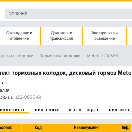
Охлаждение и
Двигатель и
Электроника и
отопление
трансмиссия
освещение
Metelli 2208366
диски и колодки
Тормозные колодки
ект тормозных колодок, дисковый тормоз Metel
elli
алия
(22-0836-6)
08366
ПРОПОЗИЦІЇ
ПРО ТОВАР
ФОТО І ВІДЕО
ПРО ВИРО
робник
Код
Найменування
Інф.