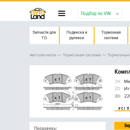
Подбор по VIN
Запчасти для
Подвеска и
Тормозная
ТО
рулевое
система
Автозапчасти
Тормозная система
Тормозные 
Компл
Met
Ит
22
УСІ 
Ви
Продавець: