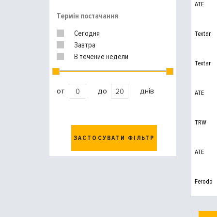
ATE
Термін постачання
Сегодня
Textar
Завтра
В течение недели
Textar
от
до
днів
ATE
TRW
ЗАСТОСУВАТИ ФІЛЬТР
ATE
Ferodo