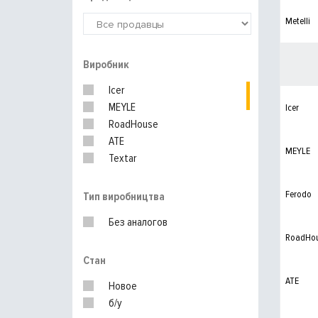
Metelli
Виробник
Icer
MEYLE
Icer
RoadHouse
ATE
MEYLE
Textar
TRW
Ferodo
Ferodo
Тип виробництва
Без аналогов
RoadHo
Стан
ATE
Новое
б/у