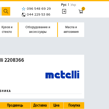
|
Рус
Укр
096 548 69 29
0
044 229 53 86
Кузов и
Оборудование и
Масла и
стекло
аксессуары
автохимия
li 2208366
БНИКА
Продавець
Доставка
Ціна
Покупка