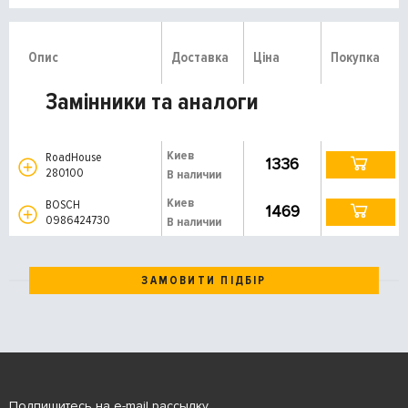
Опис
Доставка
Ціна
Покупка
Замінники та аналоги
Киев
RoadHouse
1336
280100
В наличии
Киев
BOSCH
1469
0986424730
В наличии
ЗАМОВИТИ ПІДБІР
Подпишитесь на e-mail рассылку