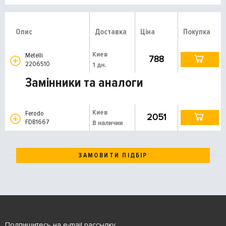
Опис
Доставка
Ціна
Покупка
Киев
Metelli
788
2206510
1 дн.
Замінники та аналоги
Киев
Ferodo
2051
FDB1667
В наличии
ЗАМОВИТИ ПІДБІР
Подпишитесь на e-mail рассылку