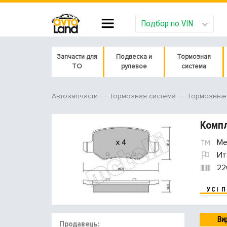
Подбор по VIN
Запчасти для
Подвеска и
Тормозная
ТО
рулевое
система
Автозапчасти
Тормозная система
Тормозные 
Компл
Met
Ит
22
УСІ 
Ви
Продавець: