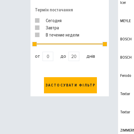
Icer
Термін постачання
Сегодня
MEYLE
Завтра
В течение недели
BOSCH
от
до
днів
BOSCH
Ferodo
ЗАСТОСУВАТИ ФІЛЬТР
Textar
Textar
ZIMMER