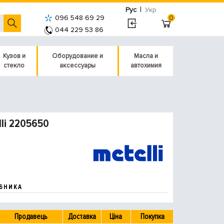
|
Рус
Укр
096 548 69 29
0
044 229 53 86
Кузов и
Оборудование и
Масла и
стекло
аксессуары
автохимия
li 2205650
БНИКА
Продавець
Доставка
Ціна
Покупка