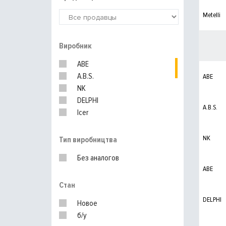
Metelli
Виробник
ABE
A.B.S.
ABE
NK
DELPHI
A.B.S.
Icer
MEYLE
Textar
NK
Тип виробництва
ZIMMERMANN
Без аналогов
RoadHouse
ABE
Brembo
Стан
Ferodo
TRW
DELPHI
Новое
BOSCH
б/у
ATE