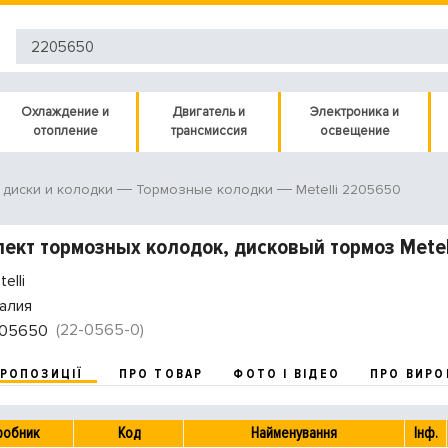
Охлаждение и
Двигатель и
Электроника и
отопление
трансмиссия
освещение
Metelli 2205650
диски и колодки
Тормозные колодки
ект тормозных колодок, дисковый тормоз Metel
elli
алия
(22-0565-0)
05650
ПРОПОЗИЦІЇ
ПРО ТОВАР
ФОТО І ВІДЕО
ПРО ВИРО
робник
Код
Найменування
Інф.