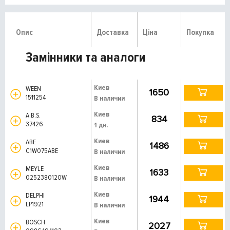
Опис
Доставка
Ціна
Покупка
Замінники та аналоги
Киев
WEEN
1650
1511254
В наличии
Киев
A.B.S.
834
37426
1 дн.
Киев
ABE
1486
C1W075ABE
В наличии
Киев
MEYLE
1633
0252380120W
В наличии
Киев
DELPHI
1944
LP1921
В наличии
Киев
BOSCH
2027