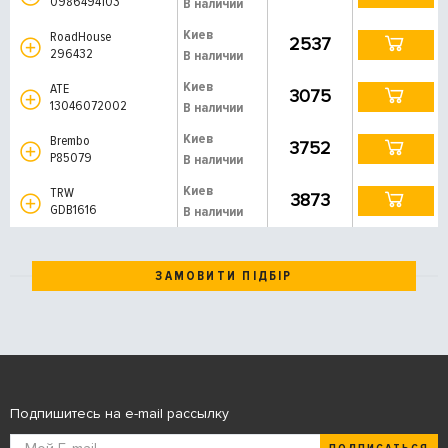
0986494103
В наличии
Киев
RoadHouse
2537
296432
В наличии
Киев
ATE
3075
13046072002
В наличии
Киев
Brembo
3752
P85079
В наличии
Киев
TRW
3873
GDB1616
В наличии
ЗАМОВИТИ ПІДБІР
Подпишитесь на e-mail рассылку