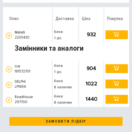
Опис
Доставка
Ціна
Покупка
Киев
Metelli
932
2205430
1 дн.
Замінники та аналоги
Киев
Icer
904
181572701
1 дн.
Киев
DELPHI
1022
LP1866
В наличии
Киев
RoadHouse
1440
297700
В наличии
ЗАМОВИТИ ПІДБІР