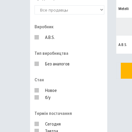
Metelli
Виробник
A.B.S.
A.B.S.
Тип виробництва
Без аналогов
Стан
Новое
б/у
Термін постачання
Сегодня
Завтра