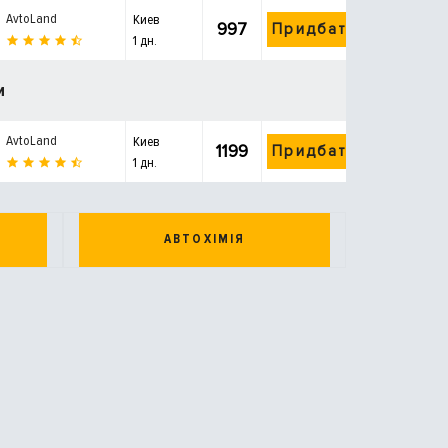
AvtoLand
Киев
997
Придбати
1 дн.
и
AvtoLand
Киев
1199
Придбати
1 дн.
АВТОХІМІЯ