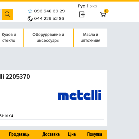
|
Рус
Укр
096 548 69 29
0
044 229 53 86
Кузов и
Оборудование и
Масла и
стекло
аксессуары
автохимия
li 2205370
БНИКА
Продавець
Доставка
Ціна
Покупка