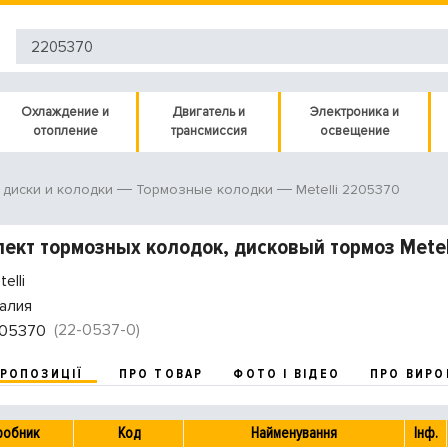
Охлаждение и
Двигатель и
Электроника и
отопление
трансмиссия
освещение
Metelli 2205370
диски и колодки
Тормозные колодки
ект тормозных колодок, дисковый тормоз Metel
elli
алия
(22-0537-0)
05370
ПРОПОЗИЦІЇ
ПРО ТОВАР
ФОТО І ВІДЕО
ПРО ВИРО
робник
Код
Найменування
Інф.