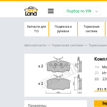
Подбор по VIN
Запчасти для
Подвеска и
Тормозная
ТО
рулевое
система
Автозапчасти
Тормозная система
Тормозные 
Компл
Met
Ит
22
УСІ 
Ви
Продавець: