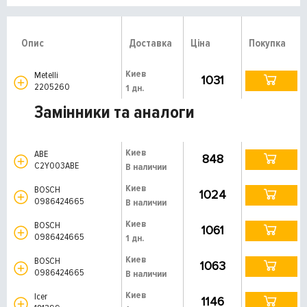
Опис
Доставка
Ціна
Покупка
Киев
Metelli
1031
2205260
1 дн.
Замінники та аналоги
Киев
ABE
848
C2Y003ABE
В наличии
Киев
BOSCH
1024
0986424665
В наличии
Киев
BOSCH
1061
0986424665
1 дн.
Киев
BOSCH
1063
0986424665
В наличии
Киев
Icer
1146