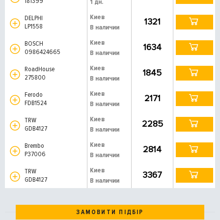
181399
1 дн.
Киев
DELPHI
1321
LP1558
В наличии
Киев
BOSCH
1634
0986424665
В наличии
Киев
RoadHouse
1845
275800
В наличии
Киев
Ferodo
2171
FDB1524
В наличии
Киев
TRW
2285
GDB4127
В наличии
Киев
Brembo
2814
P37006
В наличии
Киев
TRW
3367
GDB4127
В наличии
ЗАМОВИТИ ПІДБІР