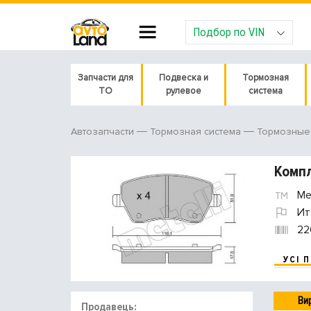
Подбор по VIN
Запчасти для
Подвеска и
Тормозная
ТО
рулевое
система
Автозапчасти
Тормозная система
Тормозные 
Компл
Met
Ит
22
УСІ 
Ви
Продавець: