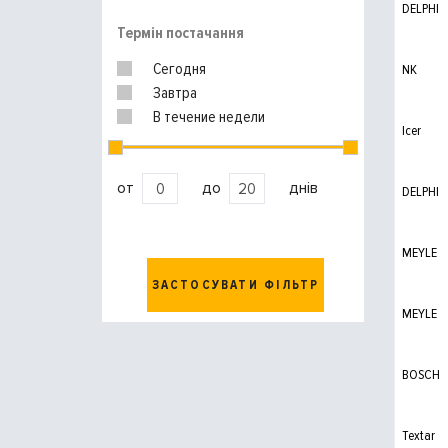
DELPHI
Brembo
Термін постачання
TRW
ATE
Сегодня
NK
Завтра
В течение недели
Icer
от
до
днів
DELPHI
MEYLE
ЗАСТОСУВАТИ ФІЛЬТР
MEYLE
BOSCH
Textar