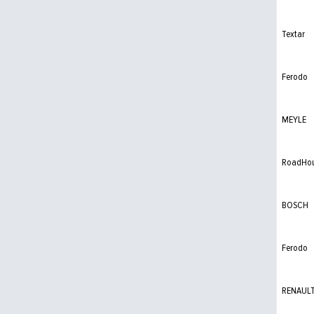
Textar
Ferodo
MEYLE
RoadHo
BOSCH
Ferodo
RENAUL