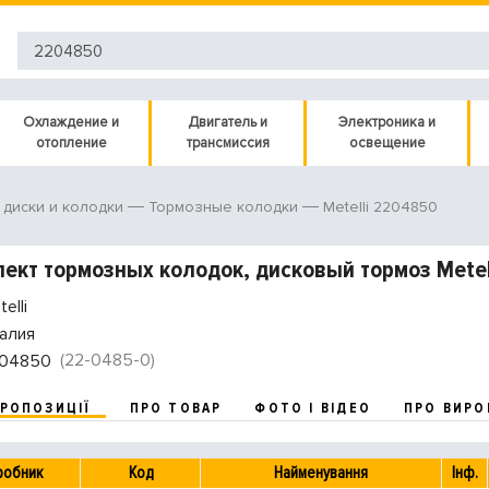
Охлаждение и
Двигатель и
Электроника и
отопление
трансмиссия
освещение
Metelli 2204850
диски и колодки
Тормозные колодки
ект тормозных колодок, дисковый тормоз Metel
elli
алия
(22-0485-0)
04850
ПРОПОЗИЦІЇ
ПРО ТОВАР
ФОТО І ВІДЕО
ПРО ВИРО
робник
Код
Найменування
Інф.