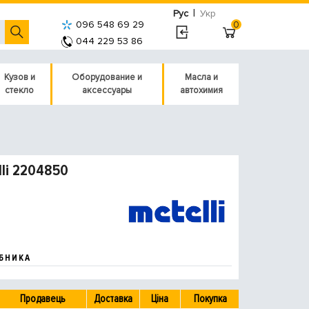
|
Рус
Укр
096 548 69 29
0
044 229 53 86
Кузов и
Оборудование и
Масла и
стекло
аксессуары
автохимия
li 2204850
БНИКА
Продавець
Доставка
Ціна
Покупка