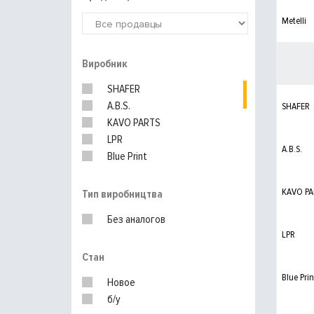
Metelli
Виробник
SHAFER
A.B.S.
SHAFER
KAVO PARTS
LPR
A.B.S.
Blue Print
NK
Icer
KAVO PA
Тип виробництва
DELPHI
Без аналогов
MEYLE
LPR
BOSCH
Стан
Textar
RoadHouse
Blue Prin
Новое
Ferodo
б/у
RENAULT