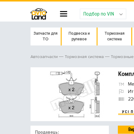
Подбор по VIN
Запчасти для
Подвеска и
Тормозная
ТО
рулевое
система
Автозапчасти
Тормозная система
Тормозные 
Компл
Met
Ит
22
УСІ 
Ви
Продавець: