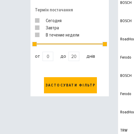
BOSCH
Термін постачання
Сегодня
BOSCH
Завтра
В течение недели
RoadHo
от
до
днів
Ferodo
BOSCH
ЗАСТОСУВАТИ ФІЛЬТР
Ferodo
RoadHo
TRW