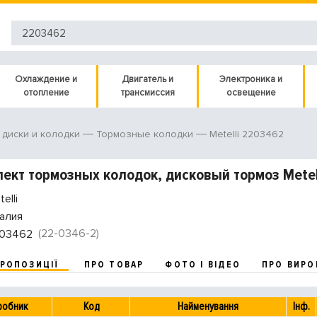
Охлаждение и
Двигатель и
Электроника и
отопление
трансмиссия
освещение
Metelli 2203462
диски и колодки
Тормозные колодки
ект тормозных колодок, дисковый тормоз Metel
elli
алия
(22-0346-2)
03462
ПРОПОЗИЦІЇ
ПРО ТОВАР
ФОТО І ВІДЕО
ПРО ВИРО
робник
Код
Найменування
Інф.