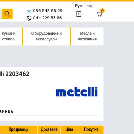
|
Рус
Укр
096 548 69 29
0
044 229 53 86
Кузов и
Оборудование и
Масла и
стекло
аксессуары
автохимия
li 2203462
БНИКА
Продавець
Доставка
Ціна
Покупка