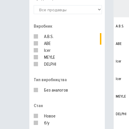
Виробник
A.B.S.
A.B.S.
ABE
ABE
Icer
MEYLE
Icer
DELPHI
RoadHouse
BOSCH
Icer
Тип виробництва
Ferodo
Без аналогов
TRW
MEYLE
Стан
DELPHI
Новое
б/у