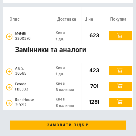
Опис
Доставка
Ціна
Покупка
Киев
Metelli
623
2200370
1 дн.
Замінники та аналоги
Киев
A.B.S.
423
36565
1 дн.
Киев
Ferodo
701
FDB393
В наличии
Киев
RoadHouse
1281
219212
В наличии
ЗАМОВИТИ ПІДБІР