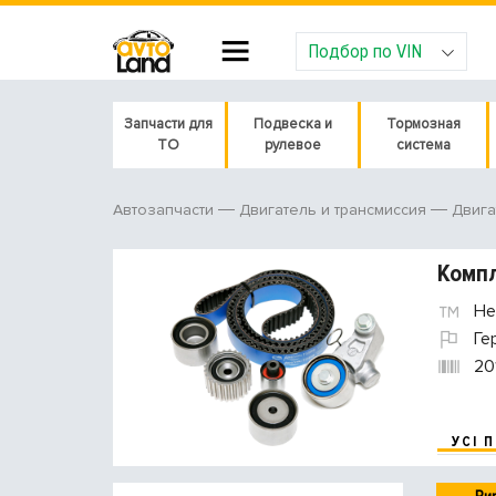
Подбор по VIN
Запчасти для
Подвеска и
Тормозная
ТО
рулевое
система
Автозапчасти
Двигатель и трансмиссия
Двига
Компл
He
Ге
20
УСІ 