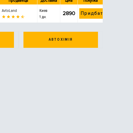
Продавець
Доставка
Ціна
Покупка
AvtoLand
Киев
2890
Придбати
1 дн.
АВТОХІМІЯ