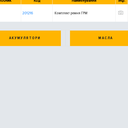
робник
Код
Найменування
Інф.
201216
Комплект ремня ГРМ
АКУМУЛЯТОРИ
МАСЛА