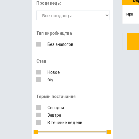
Ви
Продавець:
Hepu
Тип виробництва
Без аналогов
Стан
Новое
б/у
Термін постачання
Сегодня
Завтра
В течение недели