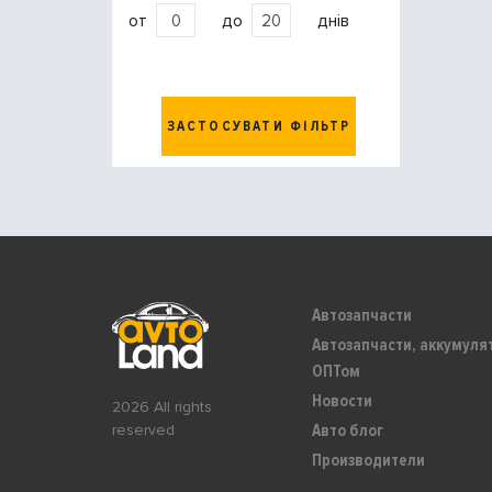
от
до
днів
ЗАСТОСУВАТИ ФІЛЬТР
Автозапчасти
Автозапчасти, аккумуля
ОПТом
Новости
2026 All rights
Авто блог
reserved
Производители