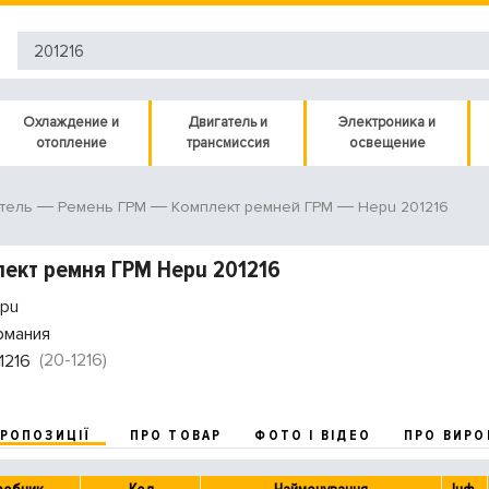
Охлаждение и
Двигатель и
Электроника и
отопление
трансмиссия
освещение
Hepu 201216
тель
Ремень ГРМ
Комплект ремней ГРМ
ект ремня ГРМ Hepu 201216
pu
рмания
(20-1216)
1216
ПРОПОЗИЦІЇ
ПРО ТОВАР
ФОТО І ВІДЕО
ПРО ВИРО