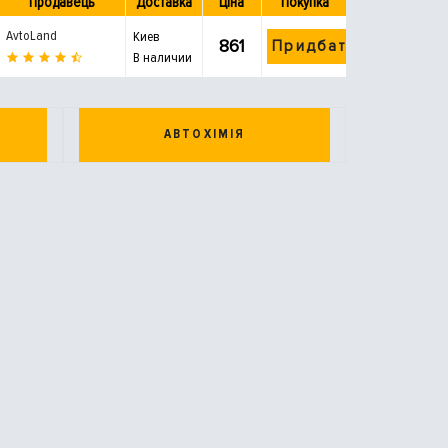
Продавець
Доставка
Ціна
Покупка
AvtoLand
Киев
861
Придбати
В наличии
АВТОХІМІЯ