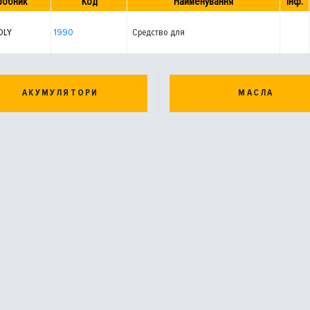
робник
Код
Найменування
Інф.
OLY
1990
Средство для
АКУМУЛЯТОРИ
МАСЛА