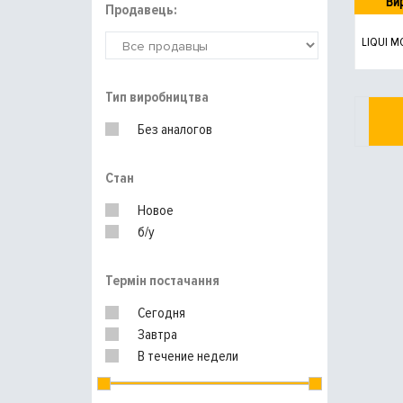
Ви
Продавець:
LIQUI M
Тип виробництва
Без аналогов
Стан
Новое
б/у
Термін постачання
Сегодня
Завтра
В течение недели