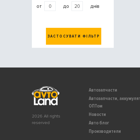
от
до
днів
ЗАСТОСУВАТИ ФІЛЬТР
Автозапчасти
Автозапчасти, аккумуля
ОПТом
Новости
2026 All rights
Авто блог
reserved
Производители