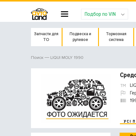
Подбор по VIN
Запчасти для
Подвеска и
Тормозная
ТО
рулевое
система
LIQUI MOLY 1990
Поиск
Средс
LI
Ге
19
УСІ 