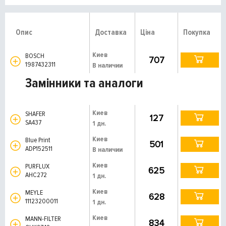
Опис
Доставка
Ціна
Покупка
Киев
BOSCH
707
1987432311
В наличии
Замінники та аналоги
Киев
SHAFER
127
SA437
1 дн.
Киев
Blue Print
501
ADP152511
В наличии
Киев
PURFLUX
625
AHC272
1 дн.
Киев
MEYLE
628
11123200011
1 дн.
Киев
MANN-FILTER
834