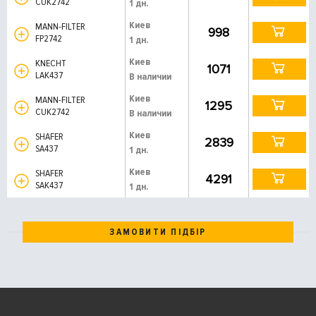
CUK2742
1 дн.
Киев
MANN-FILTER
998
FP2742
1 дн.
Киев
KNECHT
1071
LAK437
В наличии
Киев
MANN-FILTER
1295
CUK2742
В наличии
Киев
SHAFER
2839
SA437
1 дн.
Киев
SHAFER
4291
SAK437
1 дн.
ЗАМОВИТИ ПІДБІР